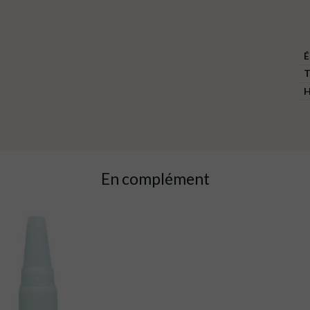
É
T
H
En complément