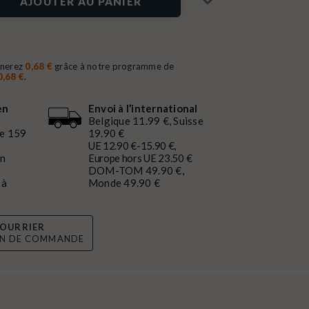
AJOUTER AU PANIER
gnerez
0,68 €
grâce à notre programme de
0,68 €
.
en
Envoi à l’international
Belgique 11.99 €, Suisse
de 159
19.90 €
UE 12.90 €-15.90 €,
en
Europe hors UE 23.50 €
DOM-TOM 49.90 €,
 à
Monde 49.90 €
OURRIER
ON DE COMMANDE