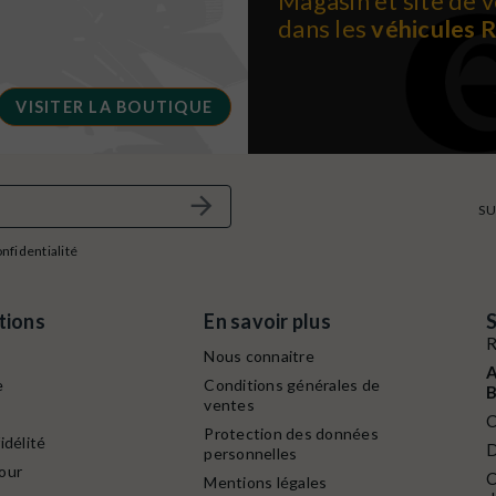
Magasin et site de v
dans les
véhicules 
VISITER LA BOUTIQUE
SU
onfidentialité
tions
En savoir plus
S
R
Nous connaitre
A
e
Conditions générales de
B
ventes
C
Protection des données
idélité
D
personnelles
our
C
Mentions légales