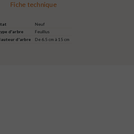
Fiche technique
tat
Neuf
ype d'arbre
Feuillus
auteur d'arbre
De 6.5 cm à 15 cm