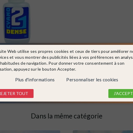
site Web utilise ses propres cookies et ceux de tiers pour améliorer n
 colle21Dense
vices et vous montrer des publicités liées à vos préférences en analy
pour maquette et figurine -
e
 habitudes de navigation. Pour donner votre consentement à son
isation, appuyez sur le bouton Accepter.
Plus d'informations
Personnaliser les cookies
DÉTAIL
REJETER TOUT
J'ACCEPT
Dans la même catégorie