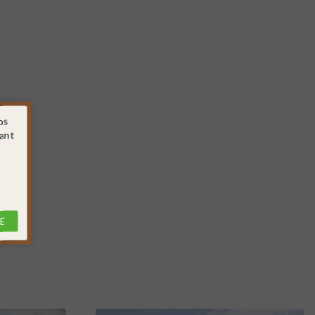
os
sant
E