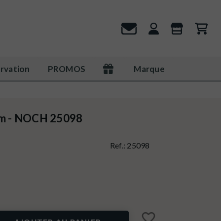
rvation
PROMOS
Marque
 cm - NOCH 25098
Ref.:
25098
favorite_border