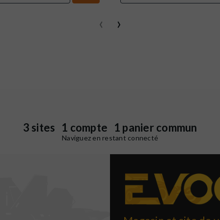
‹
›
3 sites 1 compte 1 panier commun
Naviguez en restant connecté