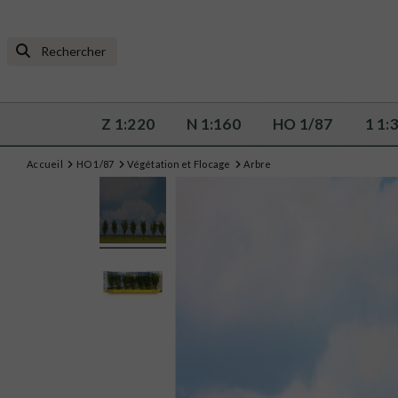
Z 1:220
N 1:160
HO 1/87
1 1:
Accueil
HO 1/87
Végétation et Flocage
Arbre