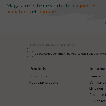
Magasin et site de vente de
maquettes
,
miniatures
et
figurines

J'accepte les conditions générales et la politique de c
Produits
Informa
Promotions
Paiement
Nouveaux produits
Command
Livraison
Points de f
SAV et ret