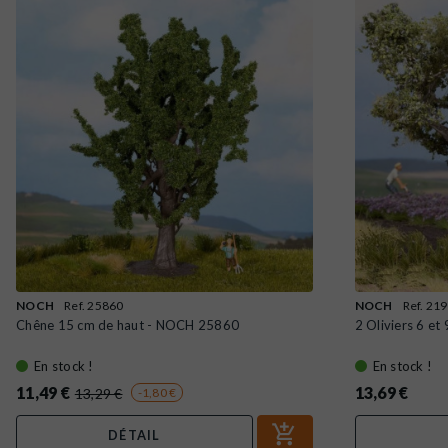
NOCH
Ref. 25860
NOCH
Ref. 21
Chêne 15 cm de haut - NOCH 25860
2 Oliviers 6 e
En stock !
En stock !
11,49 €
13,69 €
13,29 €
-1,80 €
DÉTAIL