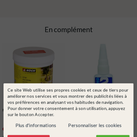
En complément
Ce site Web utilise ses propres cookies et ceux de tiers pour
améliorer nos services et vous montrer des publicités liées à
vos préférences en analysant vos habitudes de navigation.
Pour donner votre consentement à son utilisation, appuyez
NOCH
Ref. 61130
COLLE21
Ref. colle21Dense
sur le bouton Accepter.
Colle pour flocage, herbe et ballast
Colle 21 Dense pour maquette et
250g -NOCH 61130
figurine - COLLE21 Dense
Plus d'informations
Personnaliser les cookies
Indisponible
Dernier article