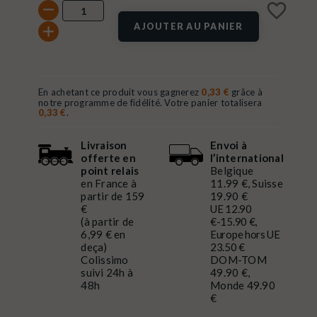
favorite_border
AJOUTER AU PANIER
En achetant ce produit vous gagnerez
0,33 €
grâce à
notre programme de fidélité. Votre panier totalisera
0,33 €
.
Livraison
Envoi à
offerte en
l’international
point relais
Belgique
en France à
11.99 €, Suisse
partir de 159
19.90 €
€
UE 12.90
(à partir de
€-15.90 €,
6,99 € en
Europe hors UE
deça)
23.50 €
Colissimo
DOM-TOM
suivi 24h à
49.90 €,
48h
Monde 49.90
€