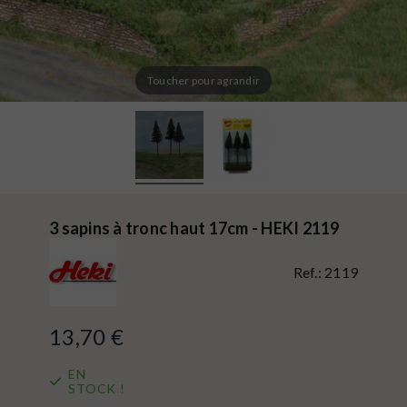
Toucher pour agrandir
3 sapins à tronc haut 17cm - HEKI 2119
Ref.:
2119
13,70 €
EN
STOCK !