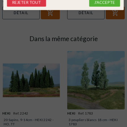
10,79 €
8,99 €
REJETER TOUT
J'ACCEPTE
DÉTAIL
DÉTAIL
Dans la même catégorie
HEKI
Ref. 2242
HEKI
Ref. 1783
20 Sapins, 9-14cm - HEKI 2242 -
3 peupliers blancs 18 cm - HEKI
HO, TT
1783