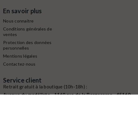
En savoir plus
Nous connaitre
Conditions générales de
ventes
Protection des données
personnelles
Mentions légales
Contactez-nous
Service client
Retrait gratuit à la boutique (10h-18h) :
Avenue du modéliste - 1160 rue de la Bergeresse - 45160
Olivet
Commande / SAV :
02 38 58 29 39
Digitalisation / Réparation :
02 38 58 79 56
Contactez nous du mardi au samedi
de
10h à 12h et de 14h à 18h
Email :
contact@latelierdutrain.com