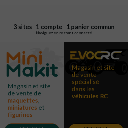
3 sites 1 compte 1 panier commun
Naviguez en restant connecté
Magasin et site
de vente
spécialisé
Magasin et site
dans les
de vente de
véhicules RC
maquettes
,
miniatures
et
figurines