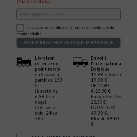
INDISPONIBLE

J'accepte les conditions générales et la politique de
confidentialité.
AVERTISSEZ-MOI LORSQUE DISPONIBLE
Livraison
Envoi à
offerte en
l’international
point relais
Belgique
en France à
11.99 €, Suisse
partir de 159
19.90 €
€
UE 12.90
(à partir de
€-15.90 €,
6,99 € en
Europe hors UE
deça)
23.50 €
Colissimo
DOM-TOM
suivi 24h à
49.90 €,
48h
Monde 49.90
€