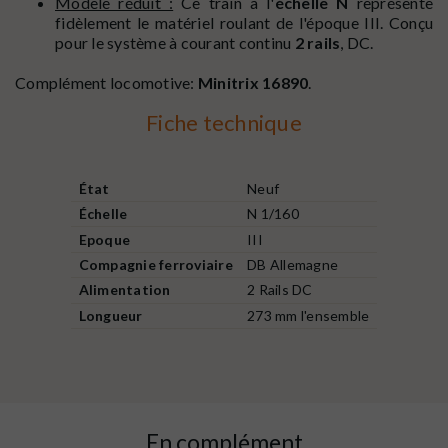
Modèle réduit :
Ce train à l'
échelle N
représente
fidèlement le matériel roulant de l'époque III. Conçu
pour le système à courant continu
2 rails
, DC.
Complément locomotive:
Minitrix 16890
.
Fiche technique
État
Neuf
Échelle
N 1/160
Epoque
III
Compagnie ferroviaire
DB Allemagne
Alimentation
2 Rails DC
Longueur
273 mm l'ensemble
En complément