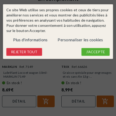
Ce site Web utilise ses propres cookies et ceux de tiers pour
améliorer nos services et vous montrer des publicités liées à
vos préférences en analysant vos habitudes de navigation.
Pour donner votre consentement à son utilisation, appuyez
sur le bouton Accepter.
Plus d'informations
Personnaliser les cookies
REJETER TOUT
J'ACCEPTE
MARKLIN
Ref. 7149
TRIX
Ref. 66626
Lubrifiant Loco et wagon 10ml-
Graisse spéciale pour engrenages
MARKLIN 7149
et vis sans fin 13g -...
En stock !
En stock !
8,69 €
8,99 €
DÉTAIL
DÉTAIL