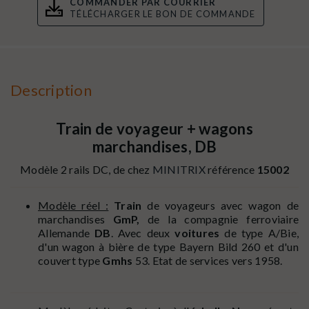
COMMANDER PAR COURRIER
TÉLÉCHARGER LE BON DE COMMANDE
Description
Train de voyageur + wagons
marchandises, DB
Modèle 2 rails DC, de chez
MINITRIX
référence
15002
Modèle réel :
Train
de voyageurs avec wagon de
marchandises
GmP,
de la compagnie ferroviaire
Allemande
DB
. Avec deux
voitures
de type A/Bie,
d'un wagon à bière de type Bayern Bild 260 et d'un
couvert type
Gmhs
53. Etat de services vers 1958.