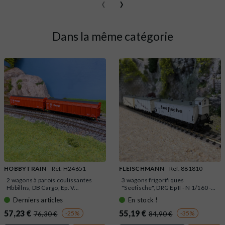
‹
›
Dans la même catégorie
HOBBYTRAIN
Ref. H24651
FLEISCHMANN
Ref. 881810
2 wagons à parois coulissantes
3 wagons frigorifiques
Hbbillns, DB Cargo, Ep. V...
"Seefische", DRG Ep II - N 1/160 -...
Derniers articles
En stock !
57,23 €
55,19 €
-25%
-35%
76,30 €
84,90 €