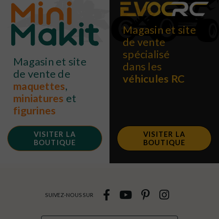
Magasin et site
de vente
spécialisé
Magasin et site
dans les
de vente de
véhicules RC
maquettes
,
miniatures
et
figurines
VISITER LA
VISITER LA
BOUTIQUE
BOUTIQUE
SUIVEZ-NOUS SUR