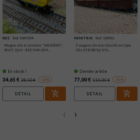
REE
Ref. NW309
MINITRIX
Ref. 18901
Wagon silo à céréales "SANDERS",
3 wagons de marchandises type
SNCF, Ep V - REE NW-309...
Gbs 258 DB Ep V-N...
En stock !
Dernier article
34,65 €
77,00 €
-10%
-30%
38,50 €
110,00 €
DÉTAIL
DÉTAIL
‹
›