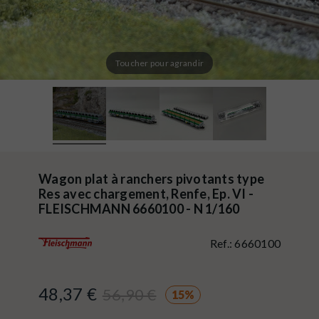
Toucher pour agrandir
Wagon plat à ranchers pivotants type
Res avec chargement, Renfe, Ep. VI -
FLEISCHMANN 6660100 - N 1/160
Ref.:
6660100
48,37 €
56,90 €
15%