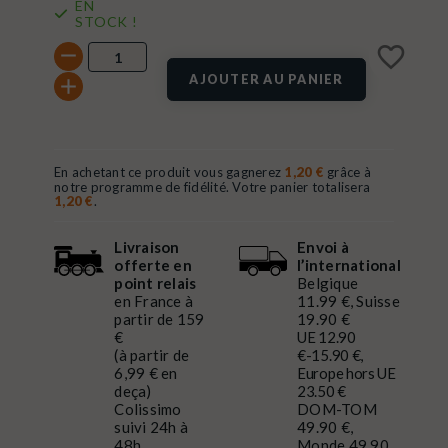
EN
STOCK !
favorite_border
AJOUTER AU PANIER
En achetant ce produit vous gagnerez
1,20 €
grâce à
notre programme de fidélité. Votre panier totalisera
1,20 €
.
Livraison
Envoi à
offerte en
l’international
point relais
Belgique
en France à
11.99 €, Suisse
partir de 159
19.90 €
€
UE 12.90
(à partir de
€-15.90 €,
6,99 € en
Europe hors UE
deça)
23.50 €
Colissimo
DOM-TOM
suivi 24h à
49.90 €,
48h
Monde 49.90