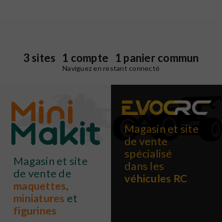
3 sites 1 compte 1 panier commun
Naviguez en restant connecté
Magasin et site
de vente
spécialisé
Magasin et site
dans les
de vente de
véhicules RC
maquettes
,
miniatures
et
figurines