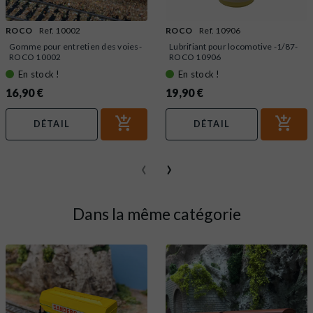
ROCO
Ref. 10002
ROCO
Ref. 10906
Gomme pour entretien des voies-
Lubrifiant pour locomotive -1/87-
ROCO 10002
ROCO 10906
En stock !
En stock !
16,90 €
19,90 €
DÉTAIL
DÉTAIL
‹
›
Dans la même catégorie