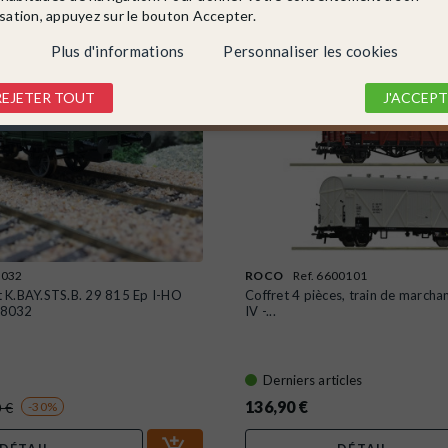
isation, appuyez sur le bouton Accepter.
Plus d'informations
Personnaliser les cookies
REJETER TOUT
J'ACCEPT
8032
ROCO
Ref. 6600101
 K.BAY.STS.B. 29 815 Ep I-HO
Coffret 4 pièces, train de marcha
48032
IV -...
Derniers articles
136,90 €
 €
-30%