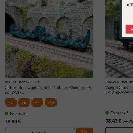
util
ROCO
Ref. 6600181
BRAWA
Ref. 4
Coffret de 2 wagons porte-bobines Shmmns, FS,
Wagon Couvert
Ep. V-VI -...
1/87-BRAWA 
HO
2R
FS
V/VI
En stock !
En Stock !
38,43 €
79,90 €
54,90