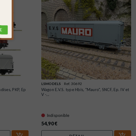
E
LSMODELS
Ref. 30692
ndises, PKP, Ep
Wagon E.V.S. type Hbis, "Mauro", SNCF, Ep. IV et
V -...
Indisponible
54,90 €