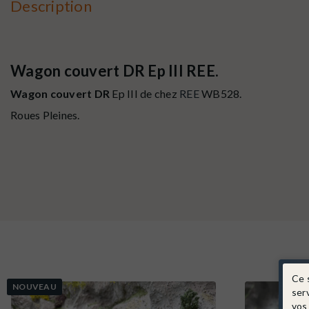
Description
Wagon couvert DR Ep III REE.
Wagon couvert DR
Ep III de chez
REE
WB528
.
Roues Pleines.
Ce 
NOUVEAU
ser
vos