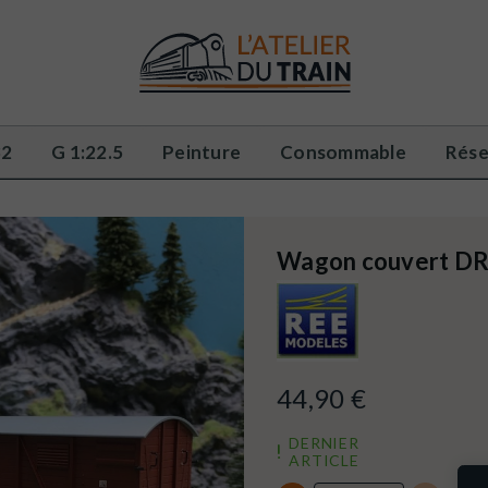
32
G 1:22.5
Peinture
Consommable
Rése
Wagon couvert DR
44,90 €
DERNIER
ARTICLE