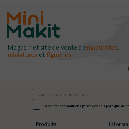
Magasin et site de vente de
maquettes
,
miniatures
et
figurines

J'accepte les conditions générales et la politique de c
Produits
Informa