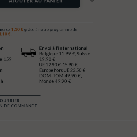
AJOUTER AU PANIER
gnerez
1,10 €
grâce à notre programme de
1,10 €
.
en
Envoi à l’international
Belgique 11.99 €, Suisse
de 159
19.90 €
UE 12.90 €-15.90 €,
en
Europe hors UE 23.50 €
DOM-TOM 49.90 €,
 à
Monde 49.90 €
OURRIER
ON DE COMMANDE