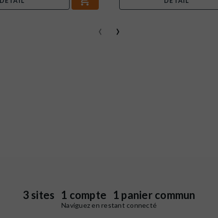
DÉTAIL
DÉTAIL
‹
›
3 sites 1 compte 1 panier commun
Naviguez en restant connecté