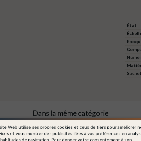
État
Échell
Epoqu
Compag
Numér
Matiè
Sachet
Dans la même catégorie
site Web utilise ses propres cookies et ceux de tiers pour améliorer n
vices et vous montrer des publicités liées à vos préférences en analy
 habitudes de navigation. Pour donner votre consentement à son