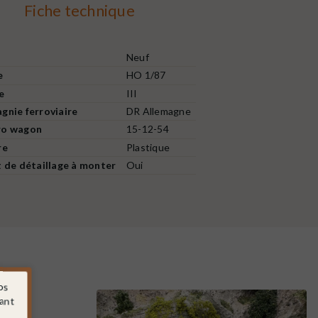
Fiche technique
Neuf
e
HO 1/87
e
III
nie ferroviaire
DR Allemagne
o wagon
15-12-54
re
Plastique
 de détaillage à monter
Oui
os
sant