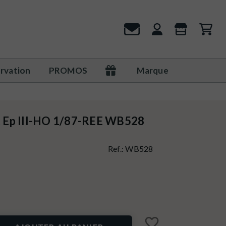
rvation
PROMOS
Marque
 Ep III-HO 1/87-REE WB528
Ref.:
WB528
favorite_border