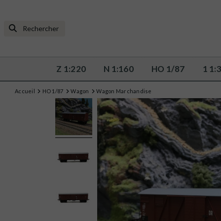
Z 1:220
N 1:160
HO 1/87
1 1:
Accueil
HO 1/87
Wagon
Wagon Marchandise