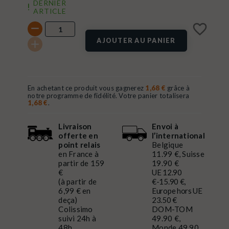
DERNIER
ARTICLE
favorite_border
AJOUTER AU PANIER
En achetant ce produit vous gagnerez
1,68 €
grâce à
notre programme de fidélité. Votre panier totalisera
1,68 €
.
Livraison
Envoi à
offerte en
l’international
point relais
Belgique
en France à
11.99 €, Suisse
partir de 159
19.90 €
€
UE 12.90
(à partir de
€-15.90 €,
6,99 € en
Europe hors UE
deça)
23.50 €
Colissimo
DOM-TOM
suivi 24h à
49.90 €,
48h
Monde 49.90