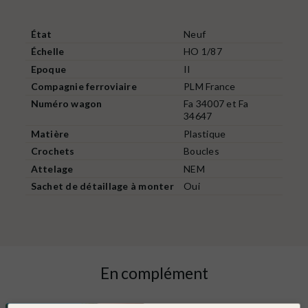
État
Neuf
Échelle
HO 1/87
Epoque
II
Compagnie ferroviaire
PLM France
Numéro wagon
Fa 34007 et Fa
34647
Matière
Plastique
Crochets
Boucles
Attelage
NEM
Sachet de détaillage à monter
Oui
En complément