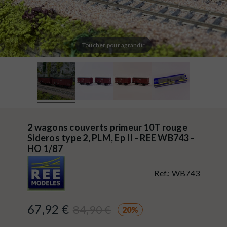
Toucher pour agrandir
2 wagons couverts primeur 10T rouge
Sideros type 2, PLM, Ep II - REE WB743 -
HO 1/87
Ref.:
WB743
67,92 €
84,90 €
20%