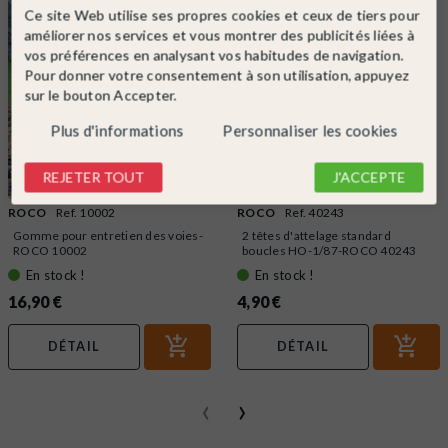
Ce site Web utilise ses propres cookies et ceux de tiers pour
améliorer nos services et vous montrer des publicités liées à
vos préférences en analysant vos habitudes de navigation.
Pour donner votre consentement à son utilisation, appuyez
sur le bouton Accepter.
Plus d'informations
Personnaliser les cookies
REJETER TOUT
J'ACCEPTE
ROCO
Ref. 10002
ROCO
Ref. 40243
Gomme pour entretien des voies-
2 têtes d'attelage standard
ROCO 10002
boucles HO-1/87-ROCO 40243
En stock !
En stock !
16,90 €
4,90 €
DÉTAIL
DÉTAIL
‹
›