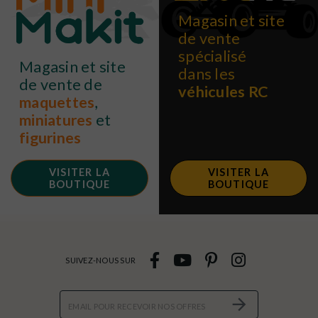
Magasin et site
de vente
spécialisé
Magasin et site
dans les
de vente de
véhicules RC
maquettes
,
miniatures
et
figurines
VISITER LA
VISITER LA
BOUTIQUE
BOUTIQUE
SUIVEZ-NOUS SUR