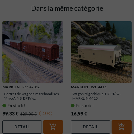
Dans la même catégorie
MARKLIN
Ref. 47316
MARKLIN
Ref. 4415
Coffret de wagons marchandises
Wagon frigorifique-HO-1/87-
"Frico", NS, EP IV -...
MARKLIN 4415
En stock !
En stock !
99,33 €
16,99 €
-23%
129,00 €
DÉTAIL
DÉTAIL