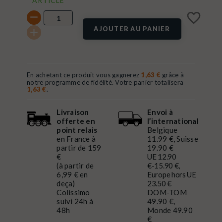
ARTICLE
favorite_border
AJOUTER AU PANIER
En achetant ce produit vous gagnerez
1,63 €
grâce à
notre programme de fidélité. Votre panier totalisera
1,63 €
.
Livraison
Envoi à
offerte en
l’international
point relais
Belgique
en France à
11.99 €, Suisse
partir de 159
19.90 €
€
UE 12.90
(à partir de
€-15.90 €,
6,99 € en
Europe hors UE
deça)
23.50 €
Colissimo
DOM-TOM
suivi 24h à
49.90 €,
48h
Monde 49.90
€