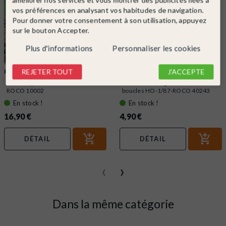
vos préférences en analysant vos habitudes de navigation.
Pour donner votre consentement à son utilisation, appuyez
sur le bouton Accepter.
Plus d'informations
Personnaliser les cookies
REJETER TOUT
J'ACCEPTE
ROCO
Ref. 10002
ROCO
Ref. 40243
Gomme pour entretien des voies-
2 têtes d'attelage standard
ROCO 10002
boucles HO-1/87-ROCO 40243
En stock !
En stock !
16,90 €
4,90 €
DÉTAIL
DÉTAIL
‹
›
Dans la même catégorie