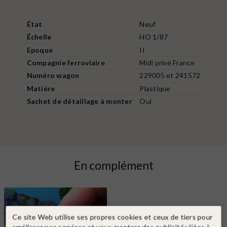
État
Neuf
Échelle
HO 1/87
Epoque
II
Compagnie ferroviaire
Midi privé France
Numéro wagon
229005 et 241572
Matière
Plastique
Sachet de détaillage à monter
Oui
En complément
Ce site Web utilise ses propres cookies et ceux de tiers pour
améliorer nos services et vous montrer des publicités liées à