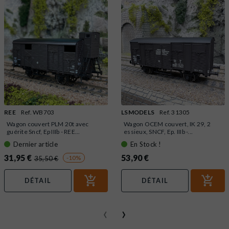
REE
Ref. WB703
LSMODELS
Ref. 31305
Wagon couvert PLM 20t avec
Wagon OCEM couvert, IK 29, 2
guérite Sncf, Ep IIIb - REE...
essieux, SNCF, Ep. IIIb -...
Dernier article
En Stock !
31,95 €
53,90 €
-10%
35,50 €
DÉTAIL
DÉTAIL
‹
›