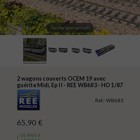
Toucher pour agrandir
2 wagons couverts OCEM 19 avec
guérite Midi, Ep II - REE WB683 - HO 1/87
Ref.:
WB683
65,90 €
DERNIER