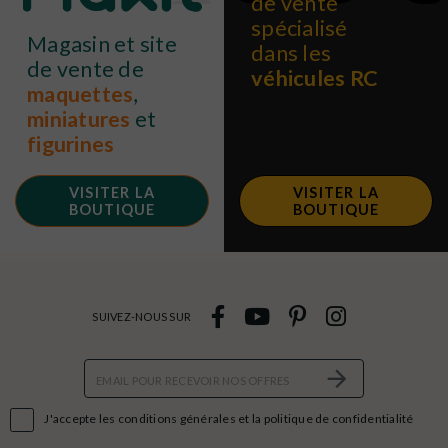
de vente
spécialisé
Magasin et site
dans les
de vente de
véhicules RC
maquettes
,
miniatures
et
figurines
VISITER LA
VISITER LA
BOUTIQUE
BOUTIQUE
SUIVEZ-NOUS SUR

J'accepte les conditions générales et la politique de confidentialité