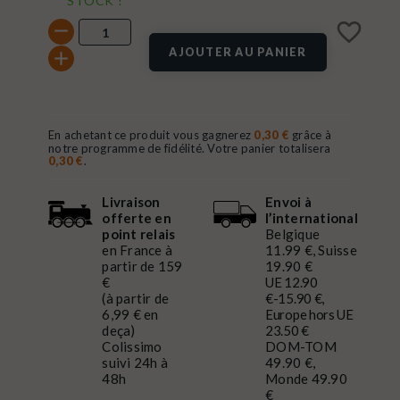
STOCK !
favorite_border
AJOUTER AU PANIER
En achetant ce produit vous gagnerez
0,30 €
grâce à
notre programme de fidélité. Votre panier totalisera
0,30 €
.
Livraison
Envoi à
offerte en
l’international
point relais
Belgique
en France à
11.99 €, Suisse
partir de 159
19.90 €
€
UE 12.90
(à partir de
€-15.90 €,
6,99 € en
Europe hors UE
deça)
23.50 €
Colissimo
DOM-TOM
suivi 24h à
49.90 €,
48h
Monde 49.90
€