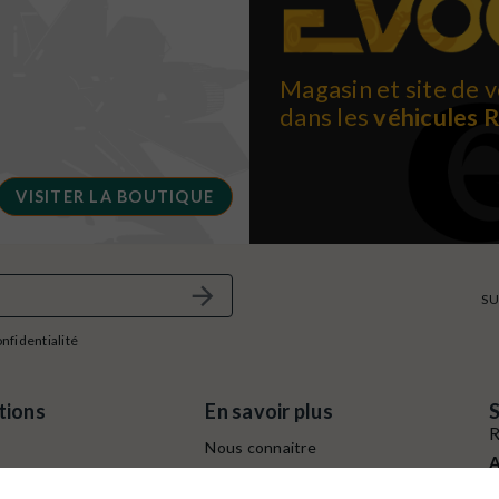
Magasin et site de v
dans les
véhicules 
VISITER LA BOUTIQUE
SU
onfidentialité
tions
En savoir plus
S
R
Nous connaitre
A
e
Conditions générales de
B
ventes