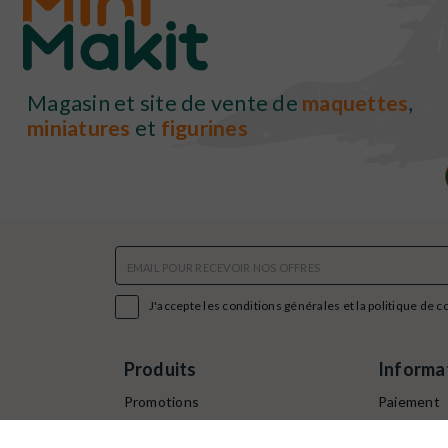
Magasin et site de vente de
maquettes
,
miniatures
et
figurines

J'accepte les conditions générales et la politique de c
Produits
Informa
Promotions
Paiement
Nouveaux produits
Command