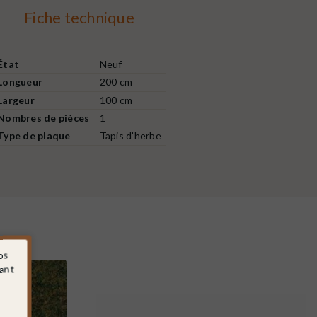
Fiche technique
État
Neuf
Longueur
200 cm
Largeur
100 cm
Nombres de pièces
1
Type de plaque
Tapis d'herbe
os
sant