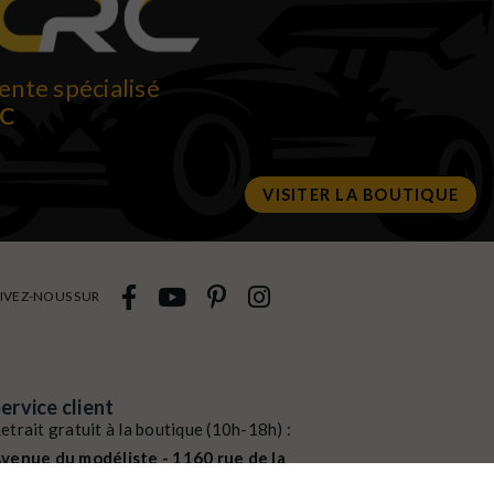
ente spécialisé
RC
VISITER LA BOUTIQUE
IVEZ-NOUS SUR
ervice client
etrait gratuit à la boutique (10h-18h) :
venue du modéliste - 1160 rue de la
ergeresse - 45160 Olivet