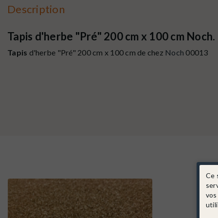
Description
Tapis d'herbe "Pré" 200 cm x 100 cm Noch.
Tapis
d'herbe "Pré" 200 cm x 100 cm de chez
Noch
00013
Ce 
ser
vos
util