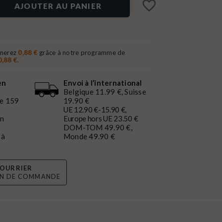
favorite_border
AJOUTER AU PANIER
gnerez
0,88 €
grâce à notre programme de
0,88 €
.
en
Envoi à l’international
Belgique 11.99 €, Suisse
de 159
19.90 €
UE 12.90 €-15.90 €,
en
Europe hors UE 23.50 €
DOM-TOM 49.90 €,
 à
Monde 49.90 €
OURRIER
ON DE COMMANDE