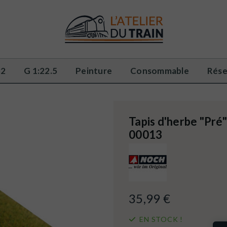
32
G 1:22.5
Peinture
Consommable
Rése
Tapis d'herbe "Pré
00013
35,99 €
EN STOCK !