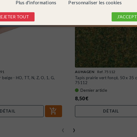
Plus d'informations
Personnaliser les cookies
REJETER TOUT
J'ACCEPT
091
AUHAGEN
Ref. 75112
 beige - HO, TT, N, Z, O, 1, G,
Tapis prairie vert fonçé, 50 x 3
75112
Dernier article
8,50 €
DÉTAIL
DÉTAIL
‹
›