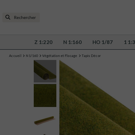
Z 1:220
N 1:160
HO 1/87
1 1:
Accueil
N 1/160
Végétation et Flocage
Tapis Décor