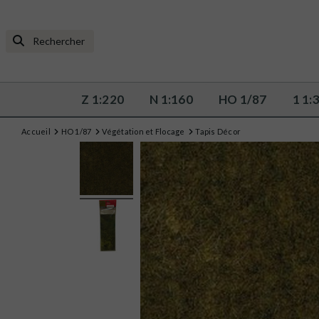
Z 1:220
N 1:160
HO 1/87
1 1:
Accueil
HO 1/87
Végétation et Flocage
Tapis Décor