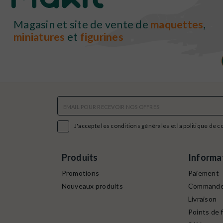
Magasin et site de vente de
maquettes
,
miniatures
et
figurines

J'accepte les conditions générales et la politique de c
Produits
Informa
Promotions
Paiement
Nouveaux produits
Command
Livraison
Points de f