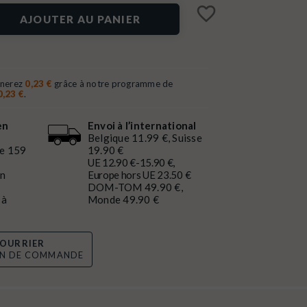
favorite_border
AJOUTER AU PANIER
gnerez
0,23 €
grâce à notre programme de
0,23 €
.
en
Envoi à l’international
Belgique 11.99 €, Suisse
de 159
19.90 €
UE 12.90 €-15.90 €,
en
Europe hors UE 23.50 €
DOM-TOM 49.90 €,
 à
Monde 49.90 €
OURRIER
ON DE COMMANDE