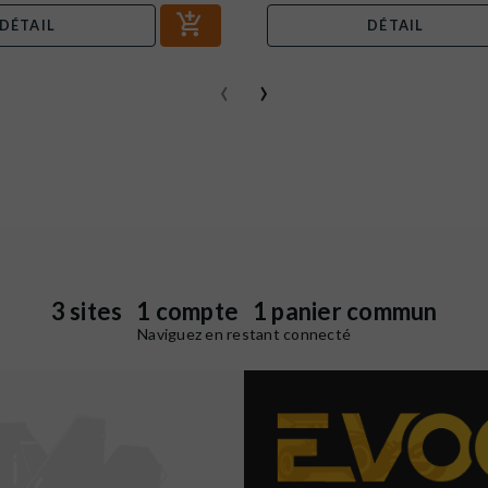
DÉTAIL
DÉTAIL
‹
›
3 sites 1 compte 1 panier commun
Naviguez en restant connecté