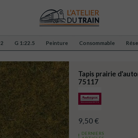
32
G 1:22.5
Peinture
Consommable
Rése
Tapis prairie d'au
75117
9,50 €
DERNIERS