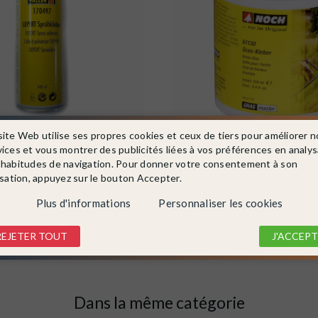
site Web utilise ses propres cookies et ceux de tiers pour améliorer n
vices et vous montrer des publicités liées à vos préférences en analy
70497
NOCH
Ref. 61130
pulvériser élastique et incolore
Colle pour flocage, herbe et bal
 habitudes de navigation. Pour donner votre consentement à son
61130
isation, appuyez sur le bouton Accepter.
Indisponible
Plus d'informations
Personnaliser les cookies
10,79 €
REJETER TOUT
J'ACCEPT
DÉTAIL
DÉTAIL
Dans la même catégorie