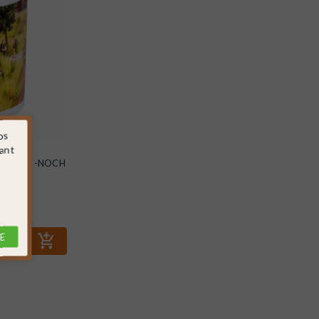
os
sant
last 250g -NOCH
E