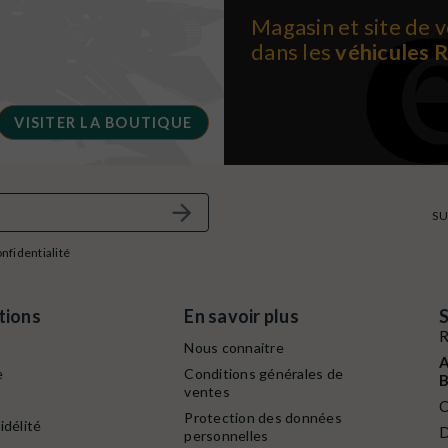
Magasin et site de v
dans les
véhicules 
VISITER LA BOUTIQUE
SU
onfidentialité
tions
En savoir plus
S
R
Nous connaitre
A
e
Conditions générales de
B
ventes
C
Protection des données
idélité
D
personnelles