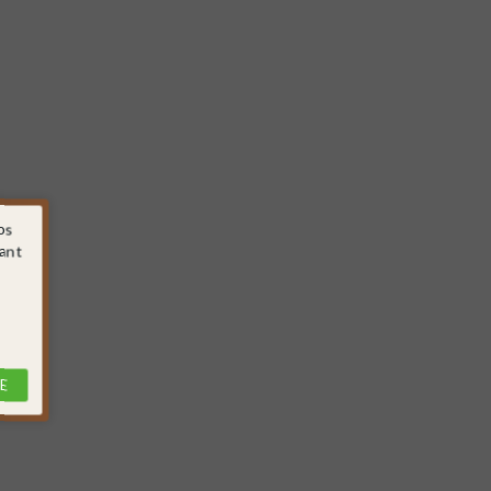
os
sant
E