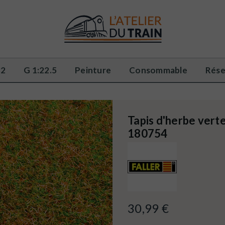
32
G 1:22.5
Peinture
Consommable
Rése
Tapis d'herbe verte
180754
30,99 €