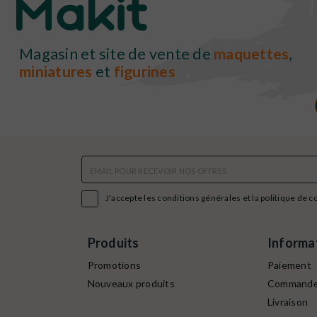
Magasin et site de vente de
maquettes
,
miniatures
et
figurines

J'accepte les conditions générales et la politique de c
Produits
Informa
Promotions
Paiement
Nouveaux produits
Command
Livraison