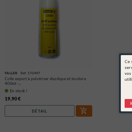
Ce 
ser
FALLER
Ref. 170497
vos
Colle expert à pulvériser élastique et incolore
util
400ml -...
En stock !
19,90 €
DÉTAIL