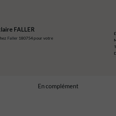
claire FALLER
É
chez
Faller
180754 pour votre
M
T
D
En complément