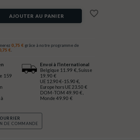
favorite_border
AJOUTER AU PANIER
gnerez
0,75 €
grâce à notre programme de
0,75 €
.
en
Envoi à l’international
Belgique 11.99 €, Suisse
de 159
19.90 €
UE 12.90 €-15.90 €,
en
Europe hors UE 23.50 €
DOM-TOM 49.90 €,
 à
Monde 49.90 €
OURRIER
ON DE COMMANDE