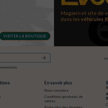
Magasin et site de v
dans les
véhicules 
VISITER LA BOUTIQUE
SU
onfidentialité
tions
En savoir plus
S
R
Nous connaitre
A
e
Conditions générales de
B
ventes
C
Protection des données