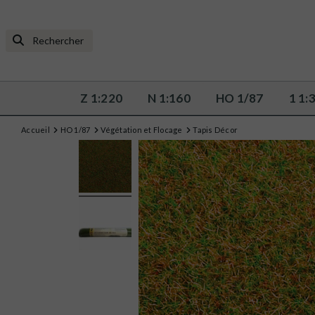
Z 1:220
N 1:160
HO 1/87
1 1:
Accueil
HO 1/87
Végétation et Flocage
Tapis Décor