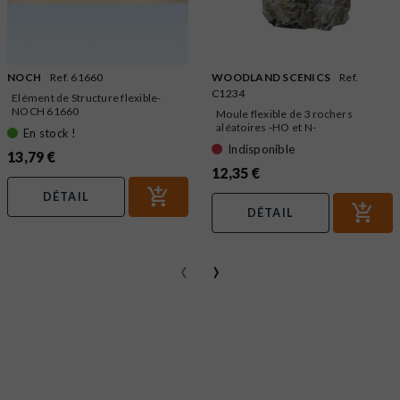
NOCH
Ref. 61660
WOODLAND SCENICS
Ref.
C1234
Elément de Structure flexible-
NOCH 61660
Moule flexible de 3 rochers
aléatoires -HO et N-
En stock !
WOODLAND...
Indisponible
13,79 €
12,35 €
DÉTAIL
DÉTAIL
‹
›