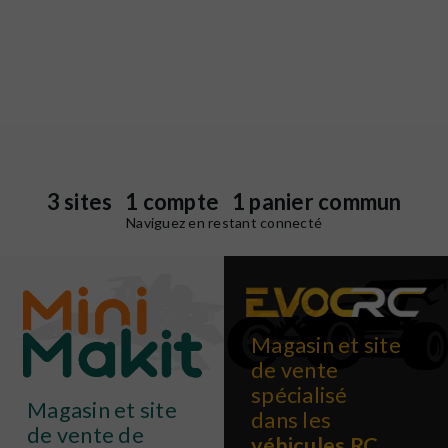
3 sites 1 compte 1 panier commun
Naviguez en restant connecté
Magasin et site
de vente
spécialisé
Magasin et site
dans les
de vente de
véhicules RC