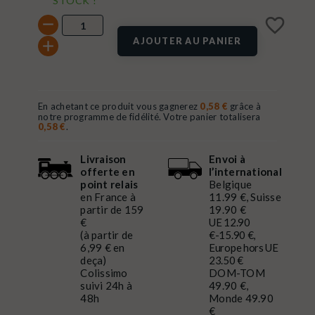
STOCK !
favorite_border
AJOUTER AU PANIER
En achetant ce produit vous gagnerez
0,58 €
grâce à
notre programme de fidélité. Votre panier totalisera
0,58 €
.
Livraison
Envoi à
offerte en
l’international
point relais
Belgique
en France à
11.99 €, Suisse
partir de 159
19.90 €
€
UE 12.90
(à partir de
€-15.90 €,
6,99 € en
Europe hors UE
deça)
23.50 €
Colissimo
DOM-TOM
suivi 24h à
49.90 €,
48h
Monde 49.90
€