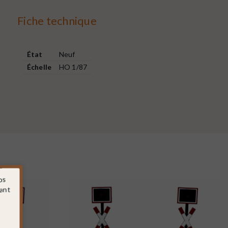
Fiche technique
État
Neuf
Échelle
HO 1/87
os
sant