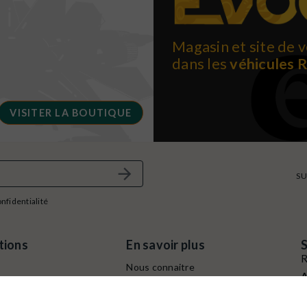
Magasin et site de v
dans les
véhicules 
VISITER LA BOUTIQUE
SU
onfidentialité
tions
En savoir plus
S
R
Nous connaitre
A
e
Conditions générales de
B
ventes
C