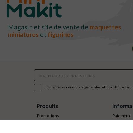
Magasin et site de vente de
maquettes
,
miniatures
et
figurines

J'accepte les conditions générales et la politique de c
Produits
Informa
Promotions
Paiement
Nouveaux produits
Command
Livraison