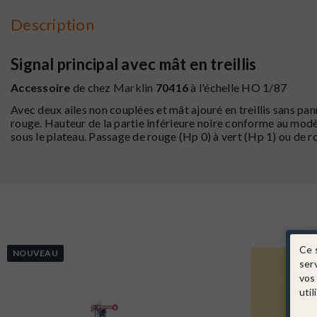
Description
Signal principal avec mât en treillis
Accessoire
de chez
Marklin
70416
à l'échelle HO 1/87
Avec deux ailes non couplées et mât ajouré en treillis sans pan
rouge. Hauteur de la partie inférieure noire conforme au modèl
sous le plateau. Passage de rouge (Hp 0) à vert (Hp 1) ou de r
Ce 
NOUVEAU
ser
vos
util