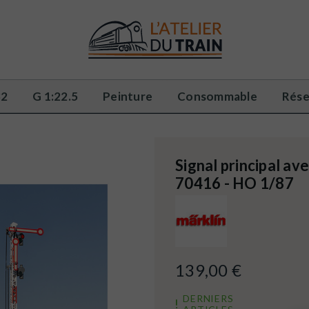
32
G 1:22.5
Peinture
Consommable
Rése
Signal principal av
70416 - HO 1/87
139,00 €
DERNIERS