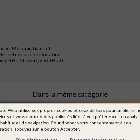
neau. Mât noir, blanc et
e réel en cas d'exploitation
ouge (Hp 0) à vert/vert (Hp2).
Dans la même catégorie
site Web utilise ses propres cookies et ceux de tiers pour améliorer n
vices et vous montrer des publicités liées à vos préférences en analy
 habitudes de navigation. Pour donner votre consentement à son
isation, appuyez sur le bouton Accepter.
Plus d'informations
Personnaliser les cookies