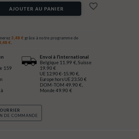
favorite_border
AJOUTER AU PANIER
gnerez
3,48 €
grâce à notre programme de
3,48 €
.
en
Envoi à l’international
Belgique 11.99 €, Suisse
de 159
19.90 €
UE 12.90 €-15.90 €,
en
Europe hors UE 23.50 €
DOM-TOM 49.90 €,
 à
Monde 49.90 €
OURRIER
ON DE COMMANDE