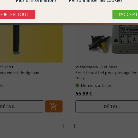
REJETER TOUT
J'ACCEPT
ef. 4551
VIESSMANN
Ref. 5835
uvement de signaux...
Set 4 feux à led pour passage fer
relay...
le
Derniers articles
55,99 €
DÉTAIL
DÉTAIL
‹
›