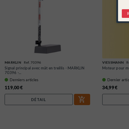
MARKLIN
Ref. 70396
VIESSMANN
R
Signal principal avec mât en treillis - MARKLIN
Moteur pour mo
70396 -...
Derniers articles
Dernier artic
119,00 €
34,99 €
DÉTAIL