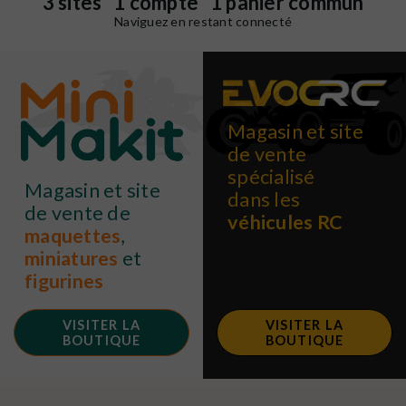
3 sites 1 compte 1 panier commun
Naviguez en restant connecté
Magasin et site
de vente
spécialisé
Magasin et site
dans les
de vente de
véhicules RC
maquettes
,
miniatures
et
figurines
VISITER LA
VISITER LA
BOUTIQUE
BOUTIQUE