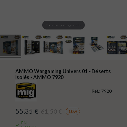
Toucher pour agrandir
AMMO Wargaming Univers 01 - Déserts
isolés - AMMO 7920
Ref.:
7920
55,35 €
61,50 €
10%
EN