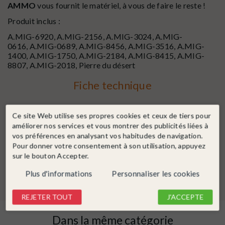
AMMO
vous fournit le matériel, à vous de faire le reste !
Produit inclus :
A.MIG-6920,
A.MIG-2156,
A.MIG-3024,
A.MIG-
0616,
A.MIG-0689,
A.MIG-8456,
A.MIG-3516,
A.MIG-
1400,
A.MIG-1750,
A.MIG-2184,
A.MIG-8415,
A.MIG-
8807,
A.MIG-2018,
Pierre du désert
Fiche technique
Ce site Web utilise ses propres cookies et ceux de tiers pour
État
Neuf
améliorer nos services et vous montrer des publicités liées à
Type de flocage
Coffret de démarrage
vos préférences en analysant vos habitudes de navigation.
Type de végétation
Coffret de démarrage
Pour donner votre consentement à son utilisation, appuyez
sur le bouton Accepter.
Création relief
Coffret de démarrage
Plus d'informations
Personnaliser les cookies
REJETER TOUT
J'ACCEPTE
Dans la même catégorie