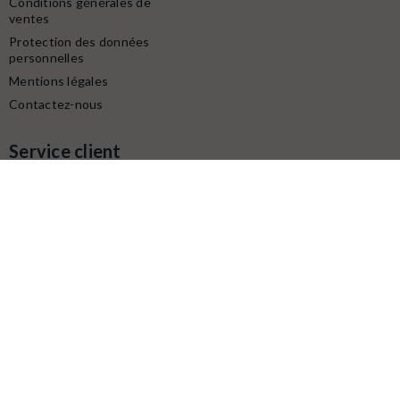
Conditions générales de
ventes
Protection des données
personnelles
Mentions légales
Contactez-nous
Service client
Retrait gratuit à la boutique (10h-18h) :
Avenue du modéliste - 1160 rue de la Bergeresse - 45160
Olivet
Commande / SAV :
02 38 58 29 39
Digitalisation / Réparation :
02 38 58 79 56
Contactez nous du mardi au samedi
de
10h à 12h et de 14h à 18h
Email :
contact@latelierdutrain.com
CONTACTEZ-NOUS