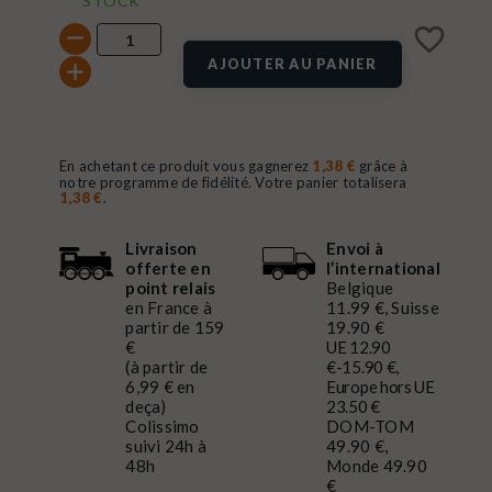
STOCK
favorite_border
AJOUTER AU PANIER
En achetant ce produit vous gagnerez
1,38 €
grâce à
notre programme de fidélité. Votre panier totalisera
1,38 €
.
Livraison
Envoi à
offerte en
l’international
point relais
Belgique
en France à
11.99 €, Suisse
partir de 159
19.90 €
€
UE 12.90
(à partir de
€-15.90 €,
6,99 € en
Europe hors UE
deça)
23.50 €
Colissimo
DOM-TOM
suivi 24h à
49.90 €,
48h
Monde 49.90
€