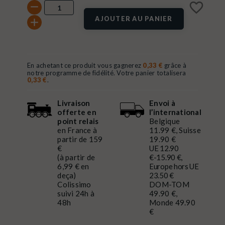
favorite_border
AJOUTER AU PANIER
En achetant ce produit vous gagnerez
0,33 €
grâce à
notre programme de fidélité. Votre panier totalisera
0,33 €
.
Livraison
Envoi à
offerte en
l’international
point relais
Belgique
en France à
11.99 €, Suisse
partir de 159
19.90 €
€
UE 12.90
(à partir de
€-15.90 €,
6,99 € en
Europe hors UE
deça)
23.50 €
Colissimo
DOM-TOM
suivi 24h à
49.90 €,
48h
Monde 49.90
€