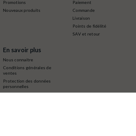
Promotions
Paiement
Nouveaux produits
Commande
Livraison
Points de fidélité
SAV et retour
En savoir plus
Nous connaitre
Conditions générales de
ventes
Protection des données
personnelles
Mentions légales
Contactez-nous
Service client
Retrait gratuit à la boutique (10h-18h) :
Avenue du modéliste - 1160 rue de la Bergeresse - 45160