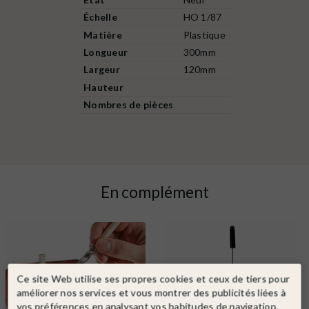
Échelle
HO 1/87
Matière
Plastique
Longueur
300mm
Largeur
120mm
Hauteur
Nombres de pièces
En complément
Ce site Web utilise ses propres cookies et ceux de tiers pour
améliorer nos services et vous montrer des publicités liées à
vos préférences en analysant vos habitudes de navigation.