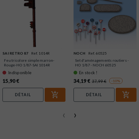
SAI RETRO 87
Ref. 1014R
NOCH
Ref. 60525
Feu tricolore simple marron-
Set d'aménagements routiers -
Rouge-HO 1/87-SAI 1014R
HO 1/87 - NOCH 60525
Indisponible
En stock !
15,90 €
34,19 €
-10%
37,99 €
DÉTAIL
DÉTAIL
‹
›