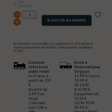
EN
STOCK
favorite_border
AJOUTER AU PANIER
En achetant ce produit vous gagnerez
0,48 €
grâce à
notre programme de fidélité. Votre panier totalisera
0,48 €
.
Livraison
Envoi à
offerte en
l’international
point relais
Belgique
en France à
11.99 €, Suisse
partir de 159
19.90 €
€
UE 12.90
(à partir de
€-15.90 €,
6,99 € en
Europe hors UE
deça)
23.50 €
Colissimo
DOM-TOM
suivi 24h à
49.90 €,
48h
Monde 49.90