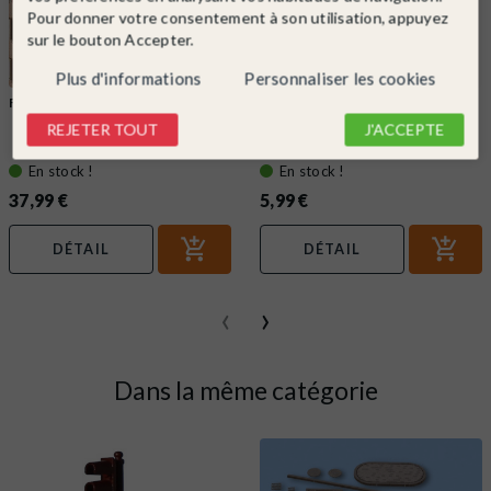
Pour donner votre consentement à son utilisation, appuyez
sur le bouton Accepter.
Plus d'informations
Personnaliser les cookies
FALLER
Ref. 170695
FALLER
Ref. 170492
REJETER TOUT
J'ACCEPTE
Set à patiner-FALLER 170695
Colle pour maquette avec bec de
précision-FALLER 170492
En stock !
En stock !
37,99 €
5,99 €
DÉTAIL
DÉTAIL
‹
›
Dans la même catégorie