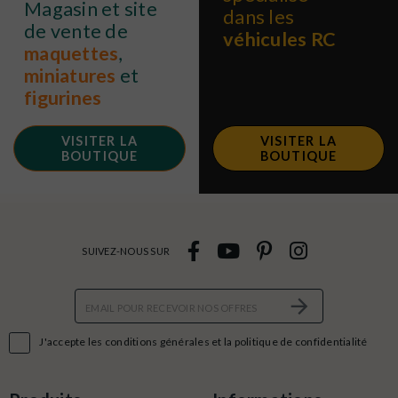
Magasin et site
dans les
de vente de
véhicules RC
maquettes
,
miniatures
et
figurines
VISITER LA
VISITER LA
BOUTIQUE
BOUTIQUE
SUIVEZ-NOUS SUR

J'accepte les conditions générales et la politique de confidentialité