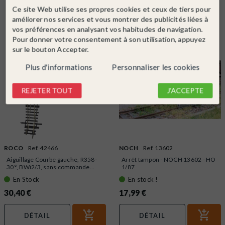
Ce site Web utilise ses propres cookies et ceux de tiers pour
Dans la même catégorie
améliorer nos services et vous montrer des publicités liées à
vos préférences en analysant vos habitudes de navigation.
Pour donner votre consentement à son utilisation, appuyez
sur le bouton Accepter.
Plus d'informations
Personnaliser les cookies
REJETER TOUT
J'ACCEPTE
ROCO
Ref. 42466
NOCH
Ref. 13602
Aiguillage Courbe gauche, R358-
Arrêt tampon - NOCH 13602 - HO
30°, BWi2/3, sans commande...
1/87
En Stock
En stock !
30,40 €
17,99 €
DÉTAIL
DÉTAIL