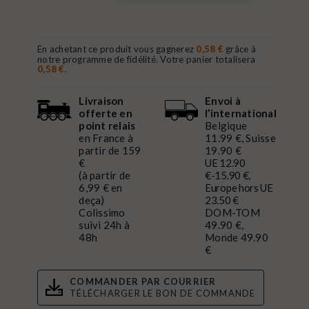
En achetant ce produit vous gagnerez
0,58 €
grâce à
notre programme de fidélité. Votre panier totalisera
0,58 €
.
Livraison
Envoi à
offerte en
l’international
point relais
Belgique
en France à
11.99 €, Suisse
partir de 159
19.90 €
€
UE 12.90
(à partir de
€-15.90 €,
6,99 € en
Europe hors UE
deça)
23.50 €
Colissimo
DOM-TOM
suivi 24h à
49.90 €,
48h
Monde 49.90
€
COMMANDER PAR COURRIER
TÉLÉCHARGER LE BON DE COMMANDE