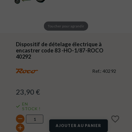
Toucher pour agrandir
Dispositif de dételage électrique à
encastrer code 83 -HO-1/87-ROCO
40292
Ref.:
40292
23,90 €
EN
STOCK !
favorite_border
AJOUTER AU PANIER