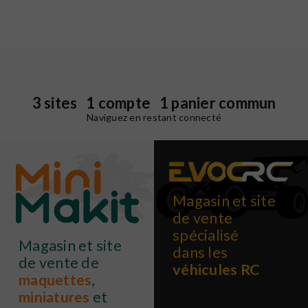
3 sites 1 compte 1 panier commun
Naviguez en restant connecté
Magasin et site
de vente
spécialisé
Magasin et site
dans les
de vente de
véhicules RC
maquettes
,
miniatures
et