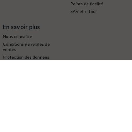
Points de fidélité
SAV et retour
En savoir plus
Nous connaitre
Conditions générales de
ventes
Protection des données
personnelles
Mentions légales
Contactez-nous
Service client
Retrait gratuit à la boutique (10h-18h) :
Avenue du modéliste - 1160 rue de la Bergeresse - 45160
Olivet
Commande / SAV :
02 38 58 29 39
Digitalisation / Réparation :
02 38 58 79 56