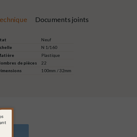
technique
Documents joints
tat
Neuf
chelle
N 1/160
atière
Plastique
ombres de pièces
22
imensions
100mm / 32mm
os
sant