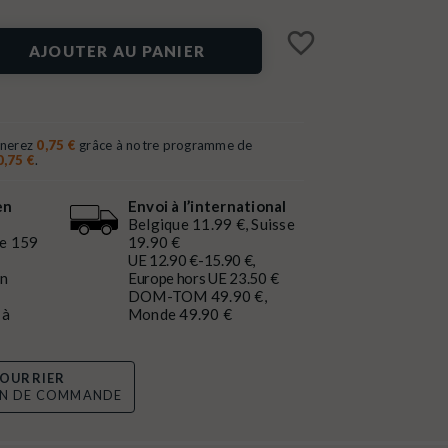
favorite_border
AJOUTER AU PANIER
gnerez
0,75 €
grâce à notre programme de
0,75 €
.
en
Envoi à l’international
Belgique 11.99 €, Suisse
de 159
19.90 €
UE 12.90 €-15.90 €,
en
Europe hors UE 23.50 €
DOM-TOM 49.90 €,
 à
Monde 49.90 €
OURRIER
ON DE COMMANDE