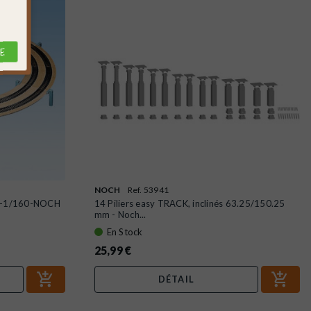
E
NOCH
Ref. 53941
-N-1/160-NOCH
14 Piliers easy TRACK, inclinés 63.25/150.25
mm - Noch...
En Stock
25,99 €
DÉTAIL