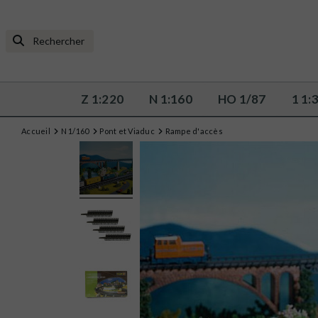
Z 1:220
N 1:160
HO 1/87
1 1:
Accueil
N 1/160
Pont et Viaduc
Rampe d'accès