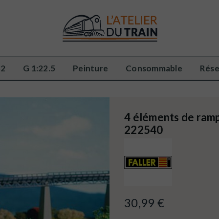
32
G 1:22.5
Peinture
Consommable
Rése
4 éléments de ram
222540
30,99 €