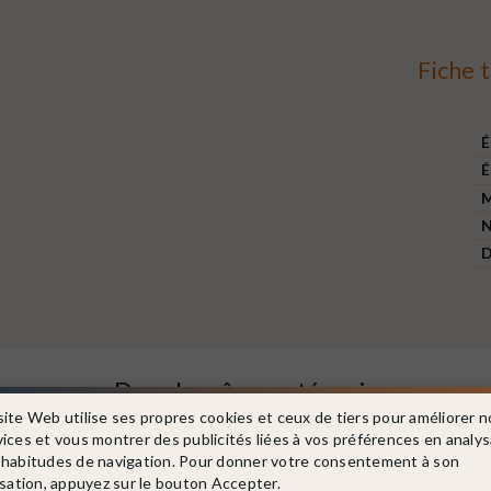
Fiche 
É
É
M
N
D
Dans la même catégorie
site Web utilise ses propres cookies et ceux de tiers pour améliorer n
vices et vous montrer des publicités liées à vos préférences en analy
 habitudes de navigation. Pour donner votre consentement à son
isation, appuyez sur le bouton Accepter.