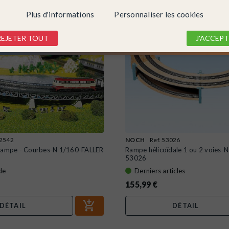
Plus d'informations
Personnaliser les cookies
REJETER TOUT
J'ACCEPT
22542
NOCH
Ref. 53026
 rampe - Courbes-N 1/160-FALLER
Rampe hélicoïdale 1 ou 2 voies
53026
le
Derniers articles
155,99 €
DÉTAIL
DÉTAIL