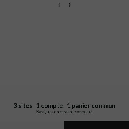
‹
›
3 sites 1 compte 1 panier commun
Naviguez en restant connecté