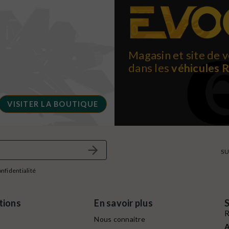
Magasin et site de v
dans les
véhicules 
VISITER LA BOUTIQUE
SU
onfidentialité
tions
En savoir plus
S
R
Nous connaitre
A