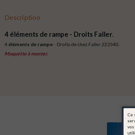
Description
4 éléments de rampe - Droits Faller.
4
éléments de rampe
- Droits de chez
Faller
222540.
Maquette à monter.
Ce 
ser
vos
util