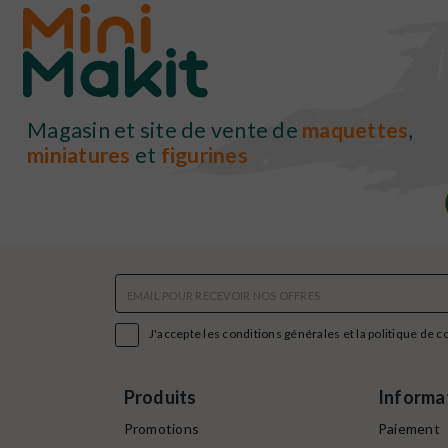
Magasin et site de vente de
maquettes
,
miniatures
et
figurines

J'accepte les conditions générales et la politique de c
Produits
Informa
Promotions
Paiement