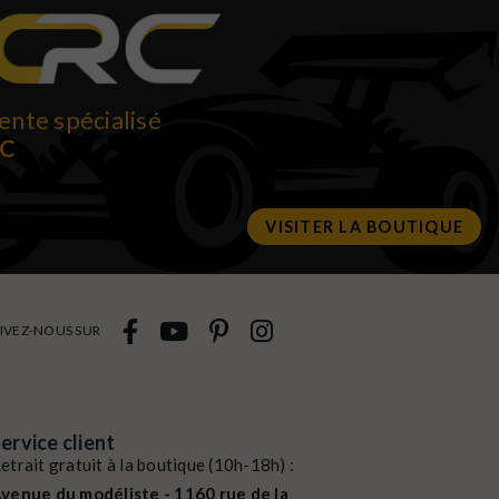
ente spécialisé
RC
VISITER LA BOUTIQUE
IVEZ-NOUS SUR
ervice client
etrait gratuit à la boutique (10h-18h) :
venue du modéliste - 1160 rue de la