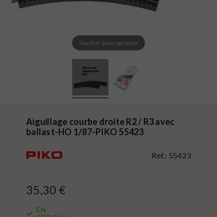
Toucher pour agrandir
Aiguillage courbe droite R2 / R3 avec
ballast-HO 1/87-PIKO 55423
Ref.:
55423
35,30 €
EN