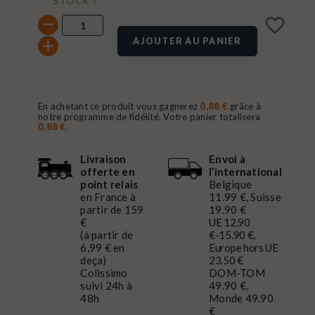
STOCK !
favorite_border
AJOUTER AU PANIER
En achetant ce produit vous gagnerez
0,88 €
grâce à
notre programme de fidélité. Votre panier totalisera
0,88 €
.
Livraison
Envoi à
offerte en
l’international
point relais
Belgique
en France à
11.99 €, Suisse
partir de 159
19.90 €
€
UE 12.90
(à partir de
€-15.90 €,
6,99 € en
Europe hors UE
deça)
23.50 €
Colissimo
DOM-TOM
suivi 24h à
49.90 €,
48h
Monde 49.90
€