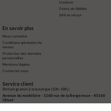
Livraison
Points de fidélité
SAV et retour
En savoir plus
Nous connaitre
Conditions générales de
ventes
Protection des données
personnelles
Mentions légales
Contactez-nous
Service client
Retrait gratuit à la boutique (10h-18h) :
Avenue du modéliste - 1160 rue de la Bergeresse - 45160
Olivet
Commande / SAV :
02 38 58 29 39