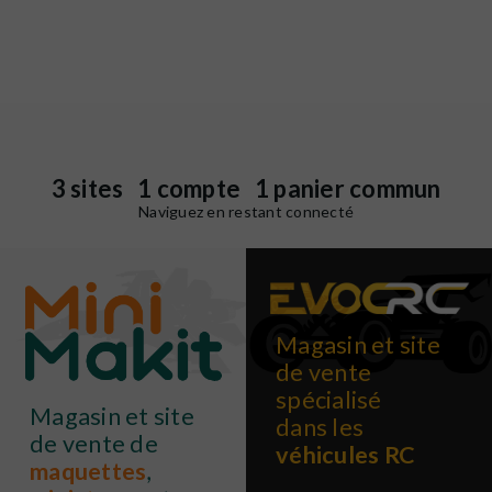
3 sites 1 compte 1 panier commun
Naviguez en restant connecté
Magasin et site
de vente
spécialisé
Magasin et site
dans les
de vente de
véhicules RC
maquettes
,