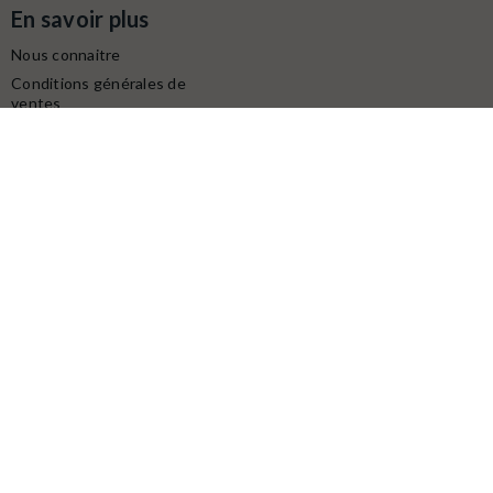
En savoir plus
Nous connaitre
Conditions générales de
ventes
Protection des données
personnelles
Mentions légales
Contactez-nous
Service client
Retrait gratuit à la boutique (10h-18h) :
Avenue du modéliste - 1160 rue de la Bergeresse - 45160
Olivet
Commande / SAV :
02 38 58 29 39
Digitalisation / Réparation :
02 38 58 79 56
Contactez nous du mardi au samedi
de
10h à 12h et de 14h à 18h
Email :
contact@latelierdutrain.com