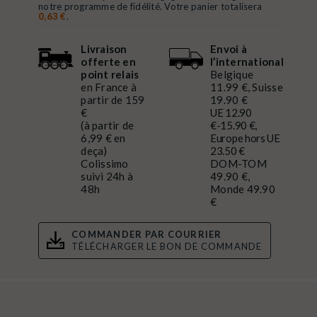
notre programme de fidélité. Votre panier totalisera
0,63 €
.
Livraison
Envoi à
offerte en
l’international
point relais
Belgique
en France à
11.99 €, Suisse
partir de 159
19.90 €
€
UE 12.90
(à partir de
€-15.90 €,
6,99 € en
Europe hors UE
deça)
23.50 €
Colissimo
DOM-TOM
suivi 24h à
49.90 €,
48h
Monde 49.90
€
COMMANDER PAR COURRIER
TÉLÉCHARGER LE BON DE COMMANDE