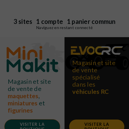
3 sites 1 compte 1 panier commun
Naviguez en restant connecté
Magasin et site
de vente
spécialisé
Magasin et site
dans les
de vente de
véhicules RC
maquettes
,
miniatures
et
figurines
VISITER LA
VISITER LA