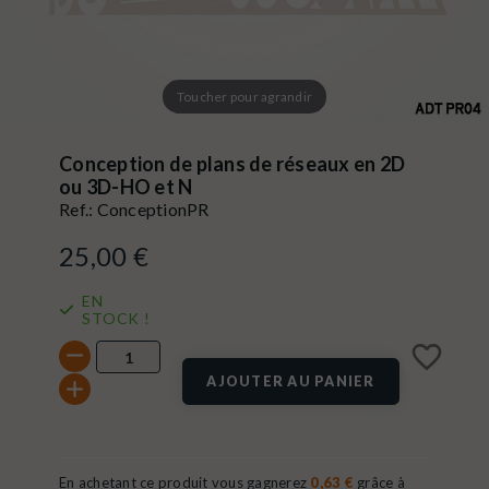
Toucher pour agrandir
Conception de plans de réseaux en 2D
ou 3D-HO et N
Ref.:
ConceptionPR
25,00 €
EN
STOCK !
favorite_border
AJOUTER AU PANIER
En achetant ce produit vous gagnerez
0,63 €
grâce à