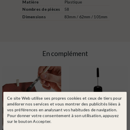
Matière
Plastique
Nombres de pièces
58
Dimensions
83mm / 62mm / 101mm
En complément
Ce site Web utilise ses propres cookies et ceux de tiers pour
améliorer nos services et vous montrer des publicités liées à
vos préférences en analysant vos habitudes de navigation.
Pour donner votre consentement à son utilisation, appuyez
sur le bouton Accepter.
FALLER
Ref. 170695
FALLER
Ref. 170492