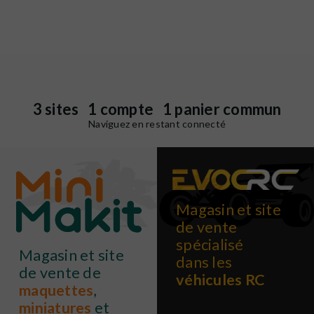
3 sites 1 compte 1 panier commun
Naviguez en restant connecté
Magasin et site
de vente
spécialisé
Magasin et site
dans les
de vente de
véhicules RC
maquettes
,
miniatures
et