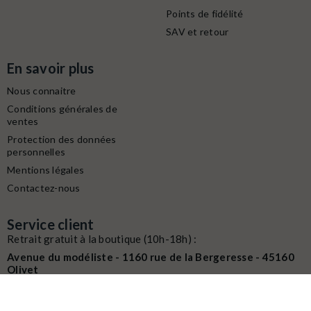
Points de fidélité
SAV et retour
En savoir plus
Nous connaitre
Conditions générales de
ventes
Protection des données
personnelles
Mentions légales
Contactez-nous
Service client
Retrait gratuit à la boutique (10h-18h) :
Avenue du modéliste - 1160 rue de la Bergeresse - 45160
Olivet
Commande / SAV :
02 38 58 29 39
Digitalisation / Réparation :
02 38 58 79 56