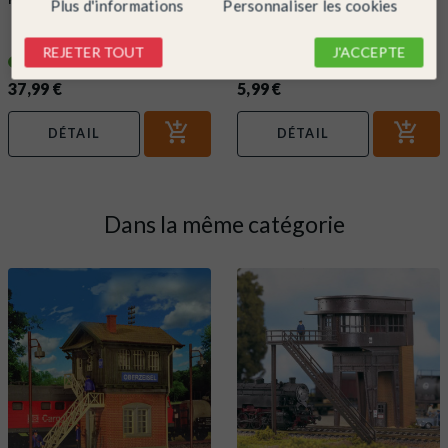
Plus d'informations
Personnaliser les cookies
Set à patiner-FALLER 170695
Colle pour maquette avec bec de
précision-FALLER 170492
REJETER TOUT
J'ACCEPTE
En stock !
En stock !
37,99 €
5,99 €
DÉTAIL
DÉTAIL
Dans la même catégorie