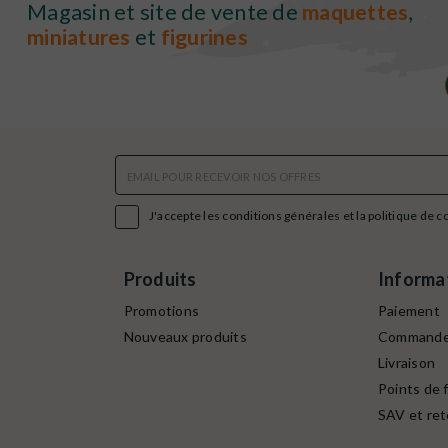
Magasin et site de vente de
maquettes
,
miniatures
et
figurines

J'accepte les conditions générales et la politique de c
Produits
Informa
Promotions
Paiement
Nouveaux produits
Command
Livraison
Points de f
SAV et ret