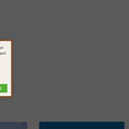
os
sant
E