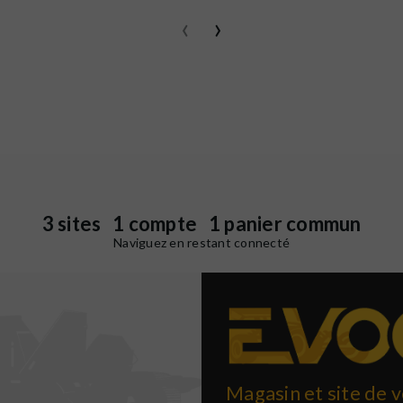
‹
›
3 sites 1 compte 1 panier commun
Naviguez en restant connecté
Magasin et site de v