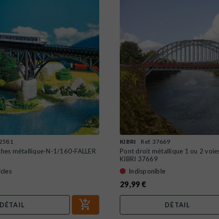
22581
KIBRI
Ref. 37669
rches métallique-N-1/160-FALLER
Pont droit métallique 1 ou 2 voi
KIBRI 37669
icles
Indisponible
29,99 €
DÉTAIL
DÉTAIL