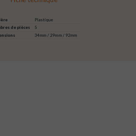
ière
Plastique
bres de pièces
5
ensions
34mm / 29mm / 92mm