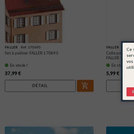
FALLER
Ref. 170695
FALLER
Ref. 1
Ce 
Set à patiner-FALLER 170695
Colle pour maq
ser
FALLER 17049
vos
En stock !
En stock !
util
37,99 €
5,99 €
DÉTAIL