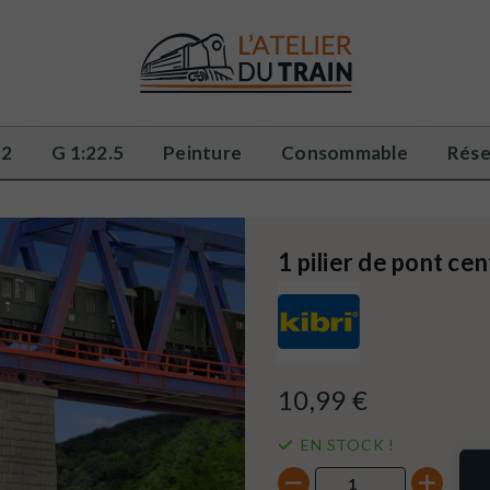
32
G 1:22.5
Peinture
Consommable
Rése
1 pilier de pont c
10,99 €
EN STOCK !