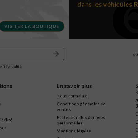
dans les
véhicules 
VISITER LA BOUTIQUE
SU
onfidentialité
tions
En savoir plus
S
R
Nous connaitre
A
e
Conditions générales de
B
ventes
C
Protection des données
idélité
D
personnelles
our
C
Mentions légales