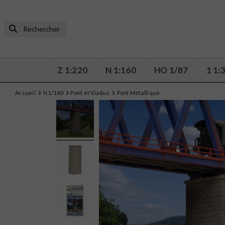
Z 1:220
N 1:160
HO 1/87
1 1:
Accueil
N 1/160
Pont et Viaduc
Pont Métallique