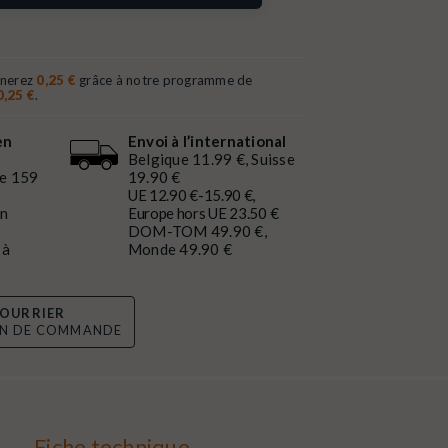
gnerez
0,25 €
grâce à notre programme de
0,25 €
.
en
Envoi à l’international
Belgique 11.99 €, Suisse
de 159
19.90 €
UE 12.90 €-15.90 €,
en
Europe hors UE 23.50 €
DOM-TOM 49.90 €,
 à
Monde 49.90 €
OURRIER
ON DE COMMANDE
Fiche technique