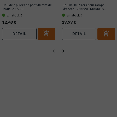
Jeu de 5 piliers de pont 40 mm de
Jeu de 10 Piliers pour rampe
haut - Z 1/220 -...
d'accès - Z 1/220 - MARKLIN...
En stock !
En stock !
12,49 €
19,99 €
DÉTAIL
DÉTAIL
‹
›