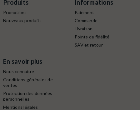
Produits
Informations
Promotions
Paiement
Nouveaux produits
Commande
Livraison
Points de fidélité
SAV et retour
En savoir plus
Nous connaitre
Conditions générales de
ventes
Protection des données
personnelles
Mentions légales
Contactez-nous
Service client
Retrait gratuit à la boutique (10h-18h) :