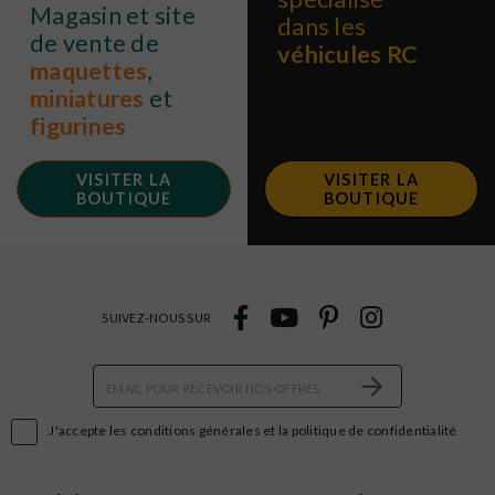
Magasin et site
dans les
de vente de
véhicules RC
maquettes
,
miniatures
et
figurines
VISITER LA
VISITER LA
BOUTIQUE
BOUTIQUE
SUIVEZ-NOUS SUR

J'accepte les conditions générales et la politique de confidentialité