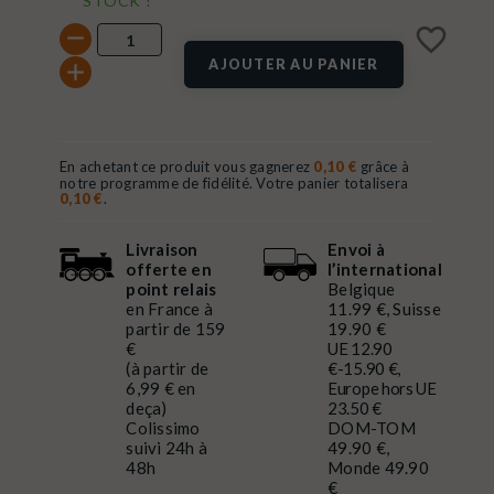
STOCK !
favorite_border
AJOUTER AU PANIER
En achetant ce produit vous gagnerez
0,10 €
grâce à
notre programme de fidélité. Votre panier totalisera
0,10 €
.
Livraison
Envoi à
offerte en
l’international
point relais
Belgique
en France à
11.99 €, Suisse
partir de 159
19.90 €
€
UE 12.90
(à partir de
€-15.90 €,
6,99 € en
Europe hors UE
deça)
23.50 €
Colissimo
DOM-TOM
suivi 24h à
49.90 €,
48h
Monde 49.90
€