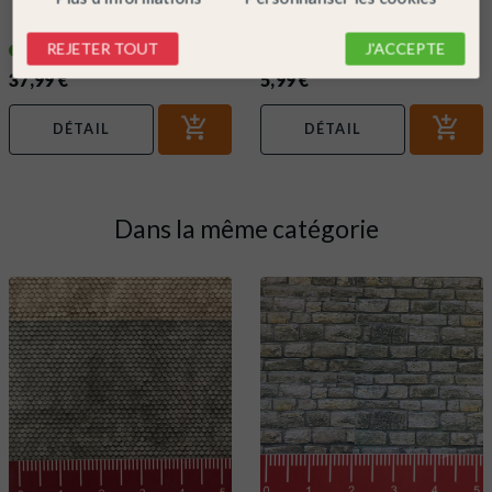
Set à patiner-FALLER 170695
Colle pour maquette avec bec de
précision-FALLER 170492
REJETER TOUT
J'ACCEPTE
En stock !
En stock !
37,99 €
5,99 €
DÉTAIL
DÉTAIL
Dans la même catégorie