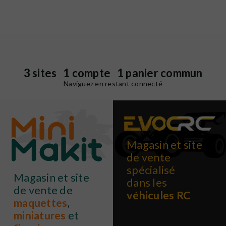
3 sites 1 compte 1 panier commun
Naviguez en restant connecté
Magasin et site
de vente
spécialisé
Magasin et site
dans les
de vente de
véhicules RC
maquettes
,
miniatures
et