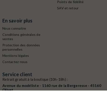
Points de fidélité
SAV et retour
En savoir plus
Nous connaitre
Conditions générales de
ventes
Protection des données
personnelles
Mentions légales
Contactez-nous
Service client
Retrait gratuit à la boutique (10h-18h) :
Avenue du modéliste - 1160 rue de la Bergeresse - 45160
Olivet
Commande / SAV :
02 38 58 29 39
Digitalisation / Réparation :
02 38 58 79 56