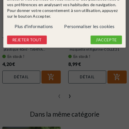
vos préférences en analysant vos habitudes de navigation.
Pour donner votre consentement à son utilisation, appuyez
sur le bouton Accepter.
Plus d'informations
Personnaliser les cookies
TAMIYA
Ref. 87003
COLLE21
Ref. colle21
REJETER TOUT
J'ACCEPTE
Colle avec pinceau pour maquette
Colle 21 cyanoacrylate 21g pour
plastique 40ml - TAMIYA...
maquette et figurine-COLLE21
En stock !
En stock !
4,20 €
8,99 €
DÉTAIL
DÉTAIL
‹
›
Dans la même catégorie