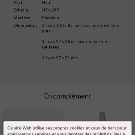
État
Neuf
Échelle
HO 1/87
Matière
Plastique
Dimensions
3 murs 100 x 85 mm avec une ouverture
porte
3 murs 97 x 38 mm avec ouvertures
fenêtres
3 murs 97 x 50 mm
En complément
Ce site Web utilise ses propres cookies et ceux de tiers pour
améliorer nos services et vous montrer des publicités liées à