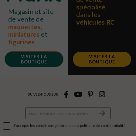
spécialisé
Magasin et site
dans les
de vente de
véhicules RC
maquettes
,
miniatures
et
figurines
VISITER LA
VISITER LA
BOUTIQUE
BOUTIQUE
SUIVEZ-NOUS SUR

J'accepte les conditions générales et la politique de confidentialité