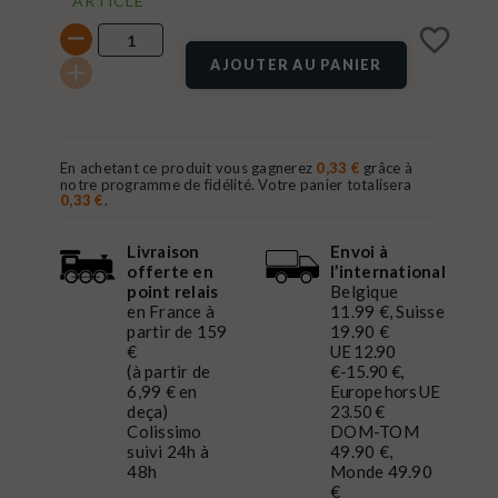
ARTICLE
favorite_border
AJOUTER AU PANIER
En achetant ce produit vous gagnerez
0,33 €
grâce à
notre programme de fidélité. Votre panier totalisera
0,33 €
.
Livraison
Envoi à
offerte en
l’international
point relais
Belgique
en France à
11.99 €, Suisse
partir de 159
19.90 €
€
UE 12.90
(à partir de
€-15.90 €,
6,99 € en
Europe hors UE
deça)
23.50 €
Colissimo
DOM-TOM
suivi 24h à
49.90 €,
48h
Monde 49.90
€