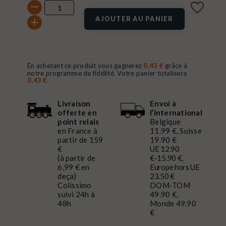
favorite_border
AJOUTER AU PANIER
En achetant ce produit vous gagnerez
0,43 €
grâce à
notre programme de fidélité. Votre panier totalisera
0,43 €
.
Livraison
Envoi à
offerte en
l’international
point relais
Belgique
en France à
11.99 €, Suisse
partir de 159
19.90 €
€
UE 12.90
(à partir de
€-15.90 €,
6,99 € en
Europe hors UE
deça)
23.50 €
Colissimo
DOM-TOM
suivi 24h à
49.90 €,
48h
Monde 49.90
€