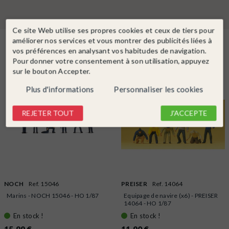
Ce site Web utilise ses propres cookies et ceux de tiers pour
améliorer nos services et vous montrer des publicités liées à
Dans la même catégorie
vos préférences en analysant vos habitudes de navigation.
Pour donner votre consentement à son utilisation, appuyez
sur le bouton Accepter.
Plus d'informations
Personnaliser les cookies
REJETER TOUT
J'ACCEPTE
NOCH
Ref. 15046
PREISER
Ref. 14064
Marins - NOCH 15046 - HO 1/87
Equipage de navire (x6) - PREISER
14064 - HO 1/87
En stock !
En stock !