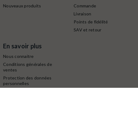
Nouveaux produits
Commande
Livraison
Points de fidélité
SAV et retour
En savoir plus
Nous connaitre
Conditions générales de
ventes
Protection des données
personnelles
Mentions légales
Contactez-nous
Service client
Retrait gratuit à la boutique (10h-18h) :
Avenue du modéliste - 1160 rue de la Bergeresse - 45160
Olivet