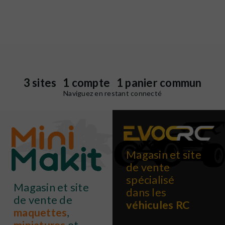
3 sites 1 compte 1 panier commun
Naviguez en restant connecté
Magasin et site
de vente
spécialisé
Magasin et site
dans les
de vente de
véhicules RC
maquettes
,