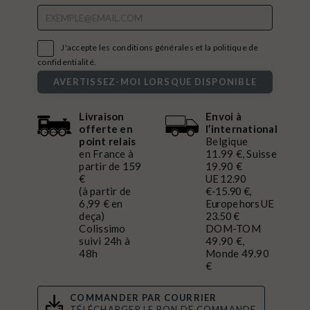

J'accepte les conditions générales et la politique de
confidentialité.
AVERTISSEZ-MOI LORSQUE DISPONIBLE
Livraison
Envoi à
offerte en
l’international
point relais
Belgique
en France à
11.99 €, Suisse
partir de 159
19.90 €
€
UE 12.90
(à partir de
€-15.90 €,
6,99 € en
Europe hors UE
deça)
23.50 €
Colissimo
DOM-TOM
suivi 24h à
49.90 €,
48h
Monde 49.90
€
COMMANDER PAR COURRIER
TÉLÉCHARGER LE BON DE COMMANDE