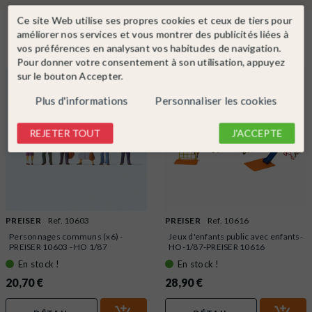
Ce site Web utilise ses propres cookies et ceux de tiers pour
Dans la même catégorie
améliorer nos services et vous montrer des publicités liées à
vos préférences en analysant vos habitudes de navigation.
Pour donner votre consentement à son utilisation, appuyez
sur le bouton Accepter.
Plus d'informations
Personnaliser les cookies
REJETER TOUT
J'ACCEPTE
PREISER
Ref. 10603
PREISER
Ref. 10616
Personnages communs (x6) -
Jeux d'enfants public avec enfants-
PREISER 10603 - HO 1/87
HO-1/87-PREISER 10616
En stock !
En stock !
20,70 €
28,90 €