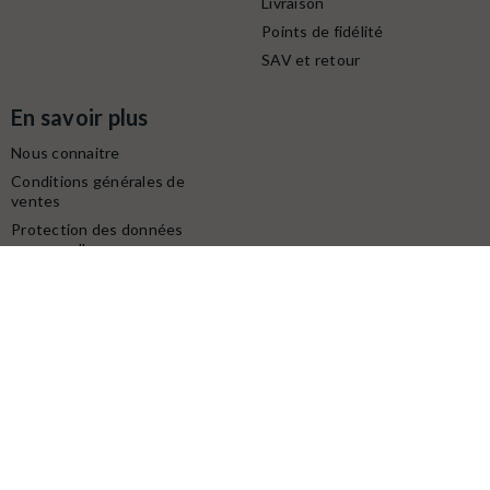
Livraison
Points de fidélité
SAV et retour
En savoir plus
Nous connaitre
Conditions générales de
ventes
Protection des données
personnelles
Mentions légales
Contactez-nous
Service client
Retrait gratuit à la boutique (10h-18h) :
Avenue du modéliste - 1160 rue de la Bergeresse - 45160
Olivet
Commande / SAV :
02 38 58 29 39