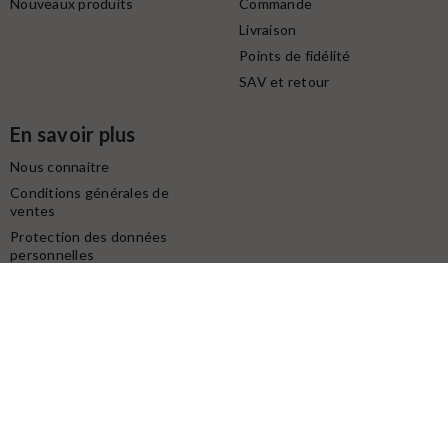
Nouveaux produits
Commande
Livraison
Points de fidélité
SAV et retour
En savoir plus
Nous connaitre
Conditions générales de
ventes
Protection des données
personnelles
Mentions légales
Contactez-nous
Service client
Retrait gratuit à la boutique (10h-18h) :
Avenue du modéliste - 1160 rue de la Bergeresse - 45160
Olivet