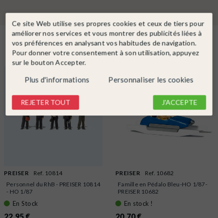
Ce site Web utilise ses propres cookies et ceux de tiers pour
améliorer nos services et vous montrer des publicités liées à
Dans la même catégorie
vos préférences en analysant vos habitudes de navigation.
Pour donner votre consentement à son utilisation, appuyez
sur le bouton Accepter.
Plus d'informations
Personnaliser les cookies
REJETER TOUT
J'ACCEPTE
PREISER
Ref. 10814
PREISER
Ref. 10682
Personnel du RhB - PREISER 10814
Famille en Pédalo Bleu-HO 1/87-
- HO 1/87
PREISER 10682
En Stock
En stock !
22,95 €
20,70 €