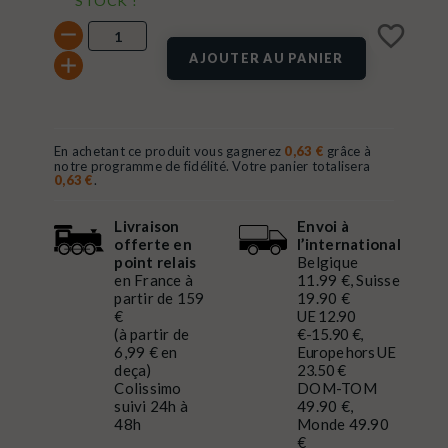
STOCK !
favorite_border
AJOUTER AU PANIER
En achetant ce produit vous gagnerez
0,63 €
grâce à
notre programme de fidélité. Votre panier totalisera
0,63 €
.
Livraison
Envoi à
offerte en
l’international
point relais
Belgique
en France à
11.99 €, Suisse
partir de 159
19.90 €
€
UE 12.90
(à partir de
€-15.90 €,
6,99 € en
Europe hors UE
deça)
23.50 €
Colissimo
DOM-TOM
suivi 24h à
49.90 €,
48h
Monde 49.90
€