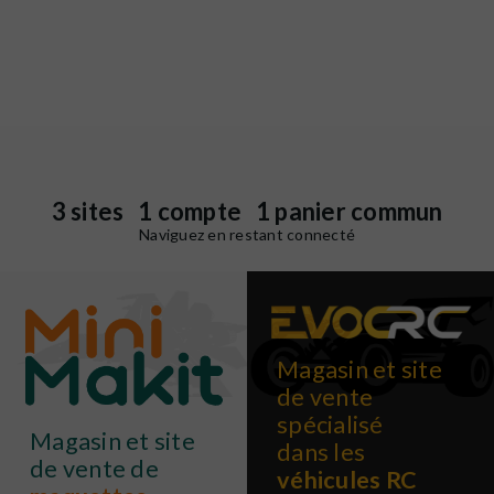
3 sites 1 compte 1 panier commun
Naviguez en restant connecté
Magasin et site
de vente
spécialisé
Magasin et site
dans les
de vente de
véhicules RC