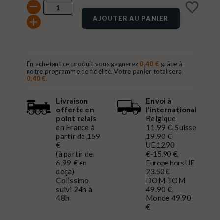
favorite_border
AJOUTER AU PANIER
En achetant ce produit vous gagnerez
0,40 €
grâce à
notre programme de fidélité. Votre panier totalisera
0,40 €
.
Livraison
Envoi à
offerte en
l’international
point relais
Belgique
en France à
11.99 €, Suisse
partir de 159
19.90 €
€
UE 12.90
(à partir de
€-15.90 €,
6,99 € en
Europe hors UE
deça)
23.50 €
Colissimo
DOM-TOM
suivi 24h à
49.90 €,
48h
Monde 49.90
€