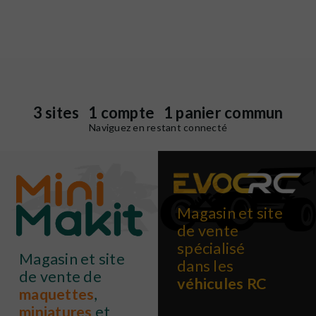
3 sites 1 compte 1 panier commun
Naviguez en restant connecté
Magasin et site
de vente
spécialisé
Magasin et site
dans les
de vente de
véhicules RC
maquettes
,
miniatures
et