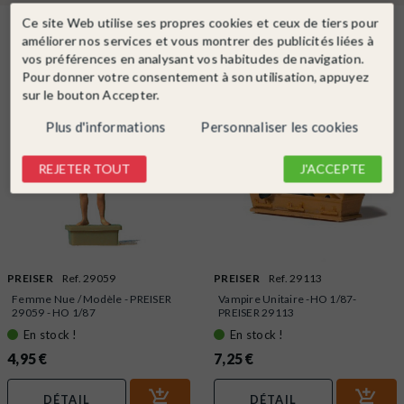
Ce site Web utilise ses propres cookies et ceux de tiers pour
Dans la même catégorie
améliorer nos services et vous montrer des publicités liées à
vos préférences en analysant vos habitudes de navigation.
Pour donner votre consentement à son utilisation, appuyez
sur le bouton Accepter.
Plus d'informations
Personnaliser les cookies
REJETER TOUT
J'ACCEPTE
PREISER
Ref. 29059
PREISER
Ref. 29113
Femme Nue / Modèle - PREISER
Vampire Unitaire -HO 1/87-
29059 - HO 1/87
PREISER 29113
En stock !
En stock !
4,95 €
7,25 €
DÉTAIL
DÉTAIL