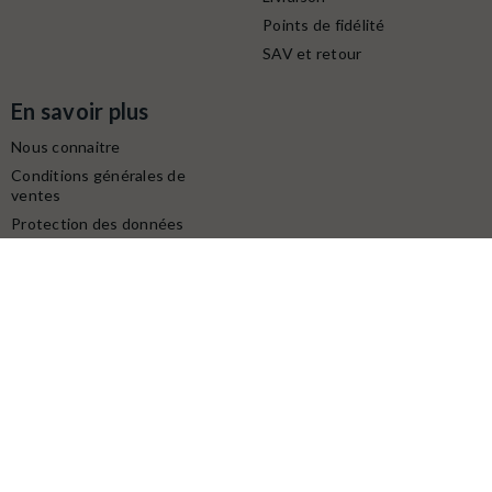
Points de fidélité
SAV et retour
En savoir plus
Nous connaitre
Conditions générales de
ventes
Protection des données
personnelles
Mentions légales
Contactez-nous
Service client
Retrait gratuit à la boutique (10h-18h) :
Avenue du modéliste - 1160 rue de la Bergeresse - 45160
Olivet
Commande / SAV :
02 38 58 29 39
Digitalisation / Réparation :
02 38 58 79 56