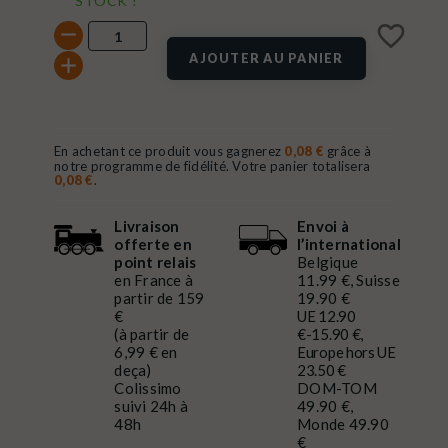
STOCK !
favorite_border
AJOUTER AU PANIER
En achetant ce produit vous gagnerez
0,08 €
grâce à
notre programme de fidélité. Votre panier totalisera
0,08 €
.
Livraison
Envoi à
offerte en
l’international
point relais
Belgique
en France à
11.99 €, Suisse
partir de 159
19.90 €
€
UE 12.90
(à partir de
€-15.90 €,
6,99 € en
Europe hors UE
deça)
23.50 €
Colissimo
DOM-TOM
suivi 24h à
49.90 €,
48h
Monde 49.90
€