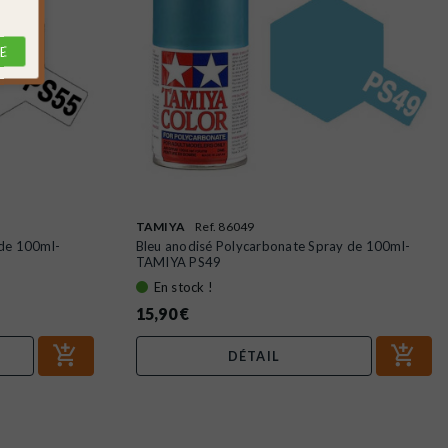
E
TAMIYA
Ref. 86049
 de 100ml-
Bleu anodisé Polycarbonate Spray de 100ml-
TAMIYA PS49
En stock !
15,90 €
DÉTAIL