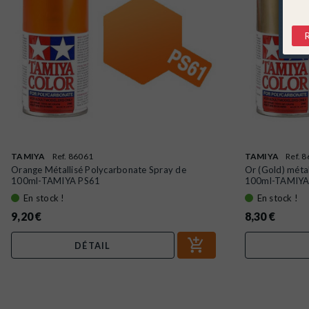
TAMIYA
Ref. 86061
TAMIYA
Ref. 
Orange Métallisé Polycarbonate Spray de
Or (Gold) méta
100ml-TAMIYA PS61
100ml-TAMIYA.
En stock !
En stock !
9,20 €
8,30 €
DÉTAIL