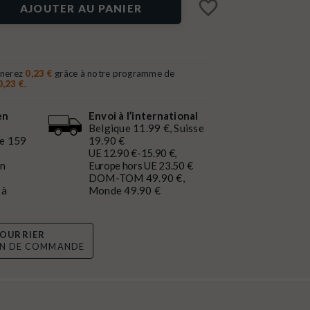
favorite_border
AJOUTER AU PANIER
gnerez
0,23 €
grâce à notre programme de
0,23 €
.
en
Envoi à l’international
Belgique 11.99 €, Suisse
de 159
19.90 €
UE 12.90 €-15.90 €,
en
Europe hors UE 23.50 €
DOM-TOM 49.90 €,
 à
Monde 49.90 €
OURRIER
ON DE COMMANDE