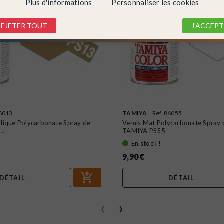
Plus d'informations
Personnaliser les cookies
REJETER TOUT
J'ACCEPT
86013
TAMIYA
Ref. 86055
llique Polycarbonate Spray de
Vernis Mat Polycarbonate Spray
..
TAMIYA PS55
En stock !
9,90 €
DÉTAIL
DÉTAIL
‹
›