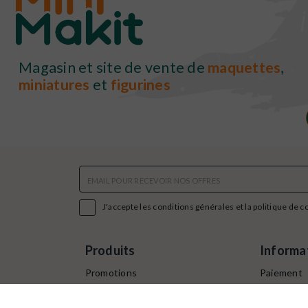
Magasin et site de vente de
maquettes
,
miniatures
et
figurines

J'accepte les conditions générales et la politique de c
Produits
Informa
Promotions
Paiement
Nouveaux produits
Command