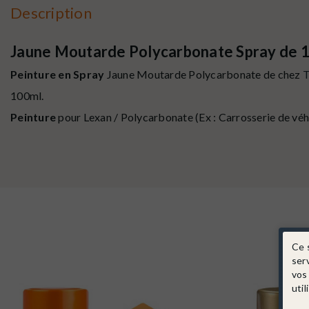
Description
Jaune Moutarde Polycarbonate Spray de 
Peinture en Spray
Jaune Moutarde Polycarbonate de chez
T
100ml.
Peinture
pour Lexan / Polycarbonate (Ex : Carrosserie de véh
Ce 
ser
vos
util