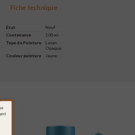
Fiche technique
État
Neuf
Contenance
100 ml
Type de Peinture
Lexan
Opaque
Couleur peinture
Jaune
os
sant