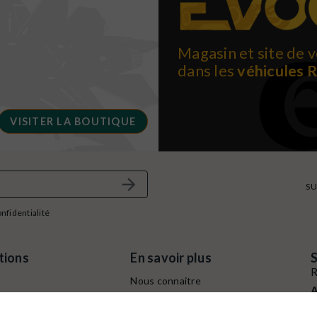
Magasin et site de v
dans les
véhicules 
VISITER LA BOUTIQUE
SU
onfidentialité
tions
En savoir plus
S
R
Nous connaitre
A
e
Conditions générales de
B
ventes