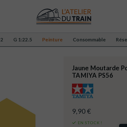
32
G 1:22.5
Peinture
Consommable
Rése
Jaune Moutarde Po
TAMIYA PS56
9,90 €
EN STOCK !