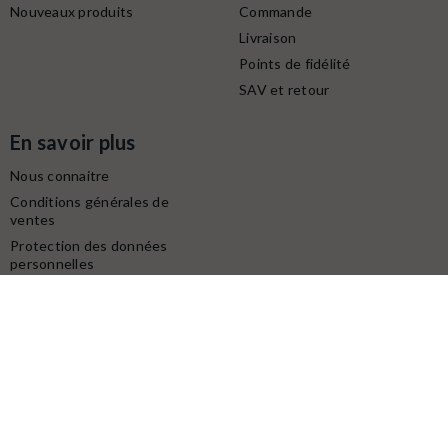
Nouveaux produits
Commande
Livraison
Points de fidélité
SAV et retour
En savoir plus
Nous connaitre
Conditions générales de
ventes
Protection des données
personnelles
Mentions légales
Contactez-nous
Service client
Retrait gratuit à la boutique (10h-18h) :
Avenue du modéliste - 1160 rue de la Bergeresse - 45160
Olivet