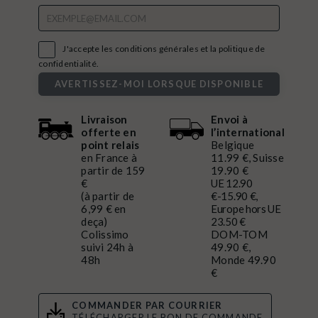

J'accepte les conditions générales et la politique de
confidentialité.
AVERTISSEZ-MOI LORSQUE DISPONIBLE
Livraison
Envoi à
offerte en
l’international
point relais
Belgique
en France à
11.99 €, Suisse
partir de 159
19.90 €
€
UE 12.90
(à partir de
€-15.90 €,
6,99 € en
Europe hors UE
deça)
23.50 €
Colissimo
DOM-TOM
suivi 24h à
49.90 €,
48h
Monde 49.90
€
COMMANDER PAR COURRIER
TÉLÉCHARGER LE BON DE COMMANDE