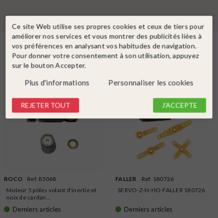
Ce site Web utilise ses propres cookies et ceux de tiers pour
améliorer nos services et vous montrer des publicités liées à
vos préférences en analysant vos habitudes de navigation.
Dans la même catégorie
Pour donner votre consentement à son utilisation, appuyez
sur le bouton Accepter.
Plus d'informations
Personnaliser les cookies
REJETER TOUT
J'ACCEPTE
ROCO
Ref. 85068
FALLER
Ref. 180726
Moteur 5 pôles volant d'inertie et
SERVO-Z-N-HO-FALLER 180726
noix de cardan...
Derniers articles
Derniers articles