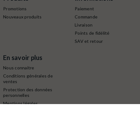
Promotions
Paiement
Nouveaux produits
Commande
Livraison
Points de fidélité
SAV et retour
En savoir plus
Nous connaitre
Conditions générales de
ventes
Protection des données
personnelles
Mentions légales
Contactez-nous
Service client
Retrait gratuit à la boutique (10h-18h) :