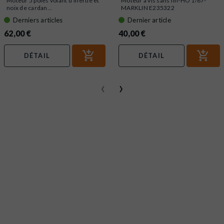
Moteur 5 pôles volant d'inertie et
Moteur à vis sans fin-HO 1/87-
noix de cardan...
MARKLIN E235322
Derniers articles
Dernier article
62,00 €
40,00 €
DÉTAIL
DÉTAIL
‹
›