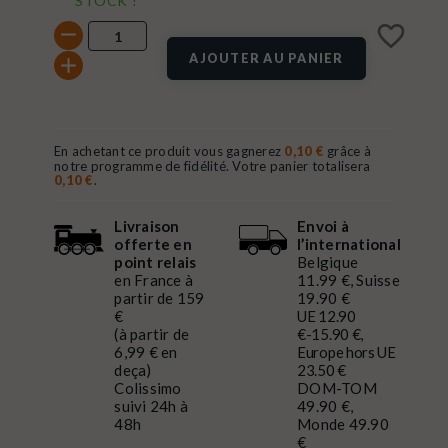
STOCK !
favorite_border
AJOUTER AU PANIER
En achetant ce produit vous gagnerez
0,10 €
grâce à
notre programme de fidélité. Votre panier totalisera
0,10 €
.
Livraison
Envoi à
offerte en
l’international
point relais
Belgique
en France à
11.99 €, Suisse
partir de 159
19.90 €
€
UE 12.90
(à partir de
€-15.90 €,
6,99 € en
Europe hors UE
deça)
23.50 €
Colissimo
DOM-TOM
suivi 24h à
49.90 €,
48h
Monde 49.90
€