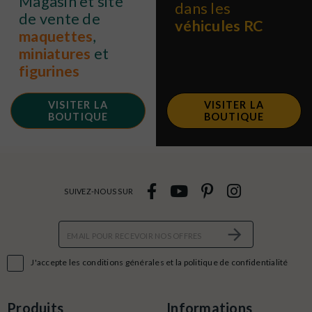
Magasin et site
dans les
de vente de
véhicules RC
maquettes
,
miniatures
et
figurines
VISITER LA
VISITER LA
BOUTIQUE
BOUTIQUE
SUIVEZ-NOUS SUR

J'accepte les conditions générales et la politique de confidentialité
Produits
Informations