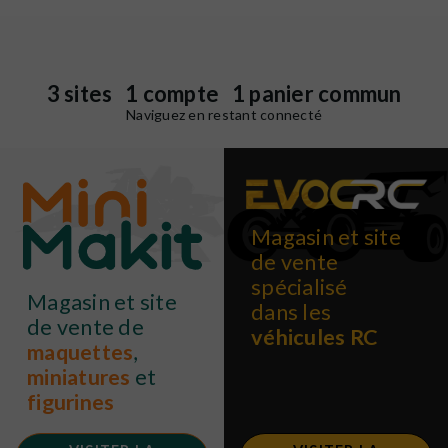
3 sites 1 compte 1 panier commun
Naviguez en restant connecté
Magasin et site
de vente
spécialisé
Magasin et site
dans les
de vente de
véhicules RC
maquettes
,
miniatures
et
figurines