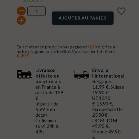
STOCK !
favorite_border
AJOUTER AU PANIER
En achetant ce produit vous gagnerez
0,20 €
grâce à
notre programme de fidélité. Votre panier totalisera
0,20 €
.
Livraison
Envoi à
offerte en
l’international
point relais
Belgique
en France à
11.99 €, Suisse
partir de 159
19.90 €
€
UE 12.90
(à partir de
€-15.90 €,
6,99 € en
Europe hors UE
deça)
23.50 €
Colissimo
DOM-TOM
suivi 24h à
49.90 €,
48h
Monde 49.90
€