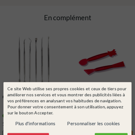
En complément
Ce site Web utilise ses propres cookies et ceux de tiers pour
améliorer nos services et vous montrer des publicités liées à
FALLER
Ref. 170545
AUHAGEN
Ref. 78501
vos préférences en analysant vos habitudes de navigation.
6 Spatules de moulage (Double)-
Outils de modélisation - Auhagen
Pour donner votre consentement à son utilisation, appuyez
FALLER 170545
78501
sur le bouton Accepter.
En stock !
Derniers articles
Plus d'informations
Personnaliser les cookies
17,50 €
5,90 €