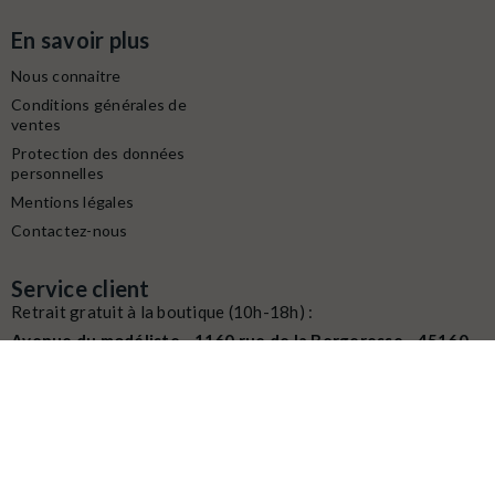
En savoir plus
Nous connaitre
Conditions générales de
ventes
Protection des données
personnelles
Mentions légales
Contactez-nous
Service client
Retrait gratuit à la boutique (10h-18h) :
Avenue du modéliste - 1160 rue de la Bergeresse - 45160
Olivet
Commande / SAV :
02 38 58 29 39
Digitalisation / Réparation :
02 38 58 79 56
Contactez nous du mardi au samedi
de
10h à 12h et de 14h à 18h