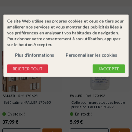
En complément
Ce site Web utilise ses propres cookies et ceux de tiers pour
améliorer nos services et vous montrer des publicités liées à
vos préférences en analysant vos habitudes de navigation.
Pour donner votre consentement à son utilisation, appuyez
sur le bouton Accepter.
Plus d'informations
Personnaliser les cookies
REJETER TOUT
J'ACCEPTE
FALLER
Ref. 170695
FALLER
Ref. 170492
Set à patiner-FALLER 170695
Colle pour maquette avec bec de
précision-FALLER 170492
En stock !
En stock !
37,99 €
5,99 €