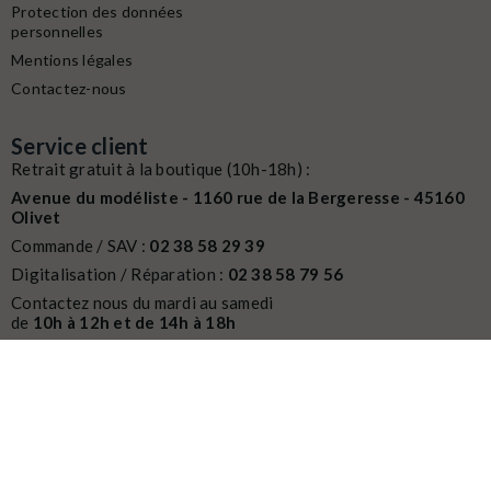
Protection des données
personnelles
Mentions légales
Contactez-nous
Service client
Retrait gratuit à la boutique (10h-18h) :
Avenue du modéliste - 1160 rue de la Bergeresse - 45160
Olivet
Commande / SAV :
02 38 58 29 39
Digitalisation / Réparation :
02 38 58 79 56
Contactez nous du mardi au samedi
de
10h à 12h et de 14h à 18h
Email :
contact@latelierdutrain.com
CONTACTEZ-NOUS
© 2014-2026 L'Atelier du Train