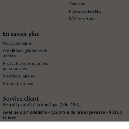
Livraison
Points de fidélité
SAV et retour
En savoir plus
Nous connaitre
Conditions générales de
ventes
Protection des données
personnelles
Mentions légales
Contactez-nous
Service client
Retrait gratuit à la boutique (10h-18h) :
Avenue du modéliste - 1160 rue de la Bergeresse - 45160
Olivet
Commande / SAV :
02 38 58 29 39