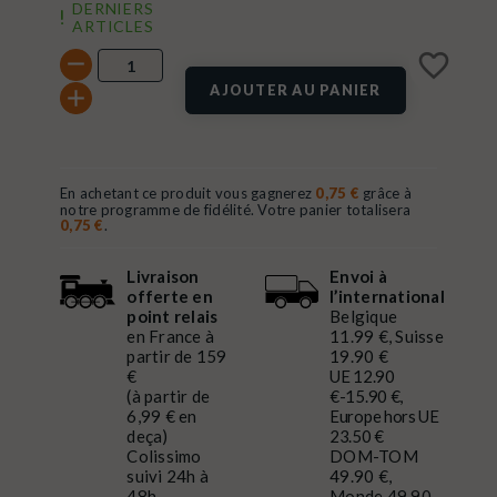
DERNIERS
ARTICLES
favorite_border
AJOUTER AU PANIER
En achetant ce produit vous gagnerez
0,75 €
grâce à
notre programme de fidélité. Votre panier totalisera
0,75 €
.
Livraison
Envoi à
offerte en
l’international
point relais
Belgique
en France à
11.99 €, Suisse
partir de 159
19.90 €
€
UE 12.90
(à partir de
€-15.90 €,
6,99 € en
Europe hors UE
deça)
23.50 €
Colissimo
DOM-TOM
suivi 24h à
49.90 €,
48h
Monde 49.90