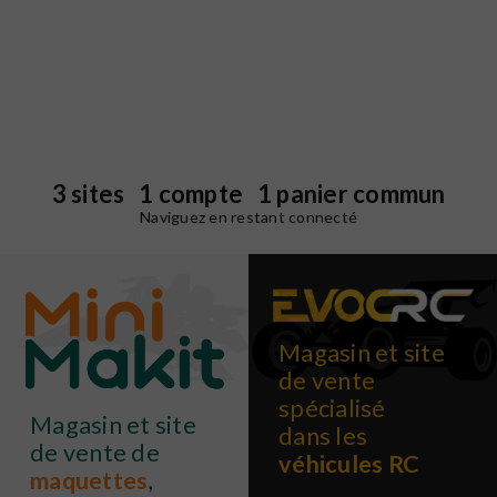
3 sites 1 compte 1 panier commun
Naviguez en restant connecté
Magasin et site
de vente
spécialisé
Magasin et site
dans les
de vente de
véhicules RC
maquettes
,