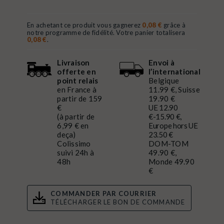
En achetant ce produit vous gagnerez
0,08 €
grâce à
notre programme de fidélité. Votre panier totalisera
0,08 €
.
Livraison
Envoi à
offerte en
l’international
point relais
Belgique
en France à
11.99 €, Suisse
partir de 159
19.90 €
€
UE 12.90
(à partir de
€-15.90 €,
6,99 € en
Europe hors UE
deça)
23.50 €
Colissimo
DOM-TOM
suivi 24h à
49.90 €,
48h
Monde 49.90
€
COMMANDER PAR COURRIER
TÉLÉCHARGER LE BON DE COMMANDE