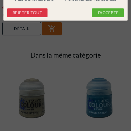
MID MP530
Indisponible
REJETER TOUT
J'ACCEPTE
55,00 €
DÉTAIL
Dans la même catégorie