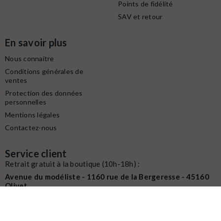
Points de fidélité
SAV et retour
En savoir plus
Nous connaitre
Conditions générales de
ventes
Protection des données
personnelles
Mentions légales
Contactez-nous
Service client
Retrait gratuit à la boutique (10h-18h) :
Avenue du modéliste - 1160 rue de la Bergeresse - 45160
Olivet
Commande / SAV :
02 38 58 29 39
Digitalisation / Réparation :
02 38 58 79 56