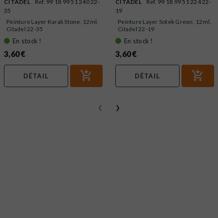
CITADEL
Ref. 99 18 99 51 240 22-
CITADEL
Ref. 99 18 99 51 224 22-
35
19
Peinture Layer Karak Stone, 12ml,
Peinture Layer Sotek Green, 12ml,
Citadel 22-35
Citadel 22-19
En stock !
En stock !
3,60 €
3,60 €
DÉTAIL
DÉTAIL
‹
›