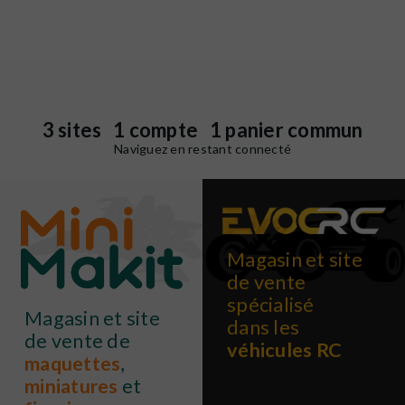
3 sites 1 compte 1 panier commun
Naviguez en restant connecté
Magasin et site
de vente
spécialisé
Magasin et site
dans les
de vente de
véhicules RC
maquettes
,
miniatures
et