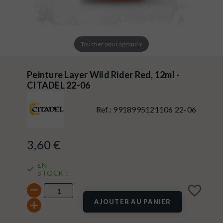
Toucher pour agrandir
Peinture Layer Wild Rider Red, 12ml -
CITADEL 22-06
Ref.:
9918995121106 22-06
3,60 €
EN
STOCK !
favorite_border
AJOUTER AU PANIER