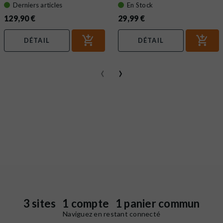
814...
Derniers articles
En Stock
129,90 €
29,99 €
DÉTAIL
DÉTAIL
‹
›
3 sites 1 compte 1 panier commun
Naviguez en restant connecté