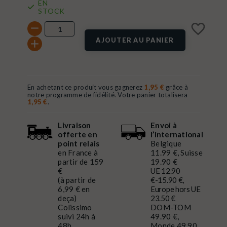
EN
STOCK
favorite_border
AJOUTER AU PANIER
En achetant ce produit vous gagnerez
1,95 €
grâce à
notre programme de fidélité. Votre panier totalisera
1,95 €
.
Livraison
Envoi à
offerte en
l’international
point relais
Belgique
en France à
11.99 €, Suisse
partir de 159
19.90 €
€
UE 12.90
(à partir de
€-15.90 €,
6,99 € en
Europe hors UE
deça)
23.50 €
Colissimo
DOM-TOM
suivi 24h à
49.90 €,
48h
Monde 49.90