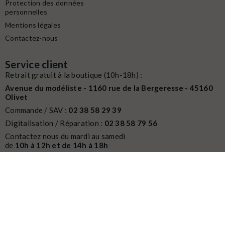
Protection des données
personnelles
Mentions légales
Contactez-nous
Service client
Retrait gratuit à la boutique (10h-18h) :
Avenue du modéliste - 1160 rue de la Bergeresse - 45160
Olivet
Commande / SAV :
02 38 58 29 39
Digitalisation / Réparation :
02 38 58 79 56
Contactez nous du mardi au samedi
de
10h à 12h et de 14h à 18h
Email :
contact@latelierdutrain.com
CONTACTEZ-NOUS
© 2014-2026 L'Atelier du Train
Créé par
Sora Websoft