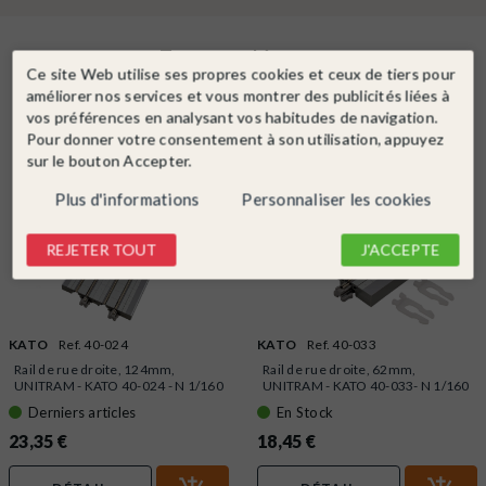
En complément
Ce site Web utilise ses propres cookies et ceux de tiers pour
améliorer nos services et vous montrer des publicités liées à
vos préférences en analysant vos habitudes de navigation.
Pour donner votre consentement à son utilisation, appuyez
sur le bouton Accepter.
Plus d'informations
Personnaliser les cookies
REJETER TOUT
J'ACCEPTE
KATO
Ref. 40-024
KATO
Ref. 40-033
Rail de rue droite, 124mm,
Rail de rue droite, 62mm,
UNITRAM - KATO 40-024 - N 1/160
UNITRAM - KATO 40-033- N 1/160
Derniers articles
En Stock
23,35 €
18,45 €