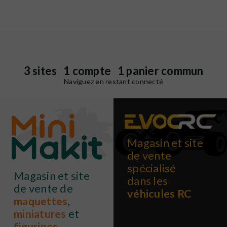
3 sites 1 compte 1 panier commun
Naviguez en restant connecté
Magasin et site
de vente
spécialisé
Magasin et site
dans les
de vente de
véhicules RC
maquettes
,
miniatures
et
figurines