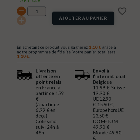
ARTICLE
favorite_border
AJOUTER AU PANIER
En achetant ce produit vous gagnerez
1,10 €
grâce à
notre programme de fidélité. Votre panier totalisera
1,10 €
.
Livraison
Envoi à
offerte en
l’international
point relais
Belgique
en France à
11.99 €, Suisse
partir de 159
19.90 €
€
UE 12.90
(à partir de
€-15.90 €,
6,99 € en
Europe hors UE
deça)
23.50 €
Colissimo
DOM-TOM
suivi 24h à
49.90 €,
48h
Monde 49.90
€