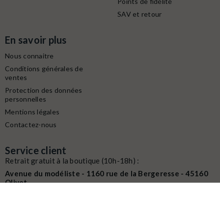
Points de fidélité
SAV et retour
En savoir plus
Nous connaitre
Conditions générales de
ventes
Protection des données
personnelles
Mentions légales
Contactez-nous
Service client
Retrait gratuit à la boutique (10h-18h) :
Avenue du modéliste - 1160 rue de la Bergeresse - 45160
Olivet
Commande / SAV :
02 38 58 29 39
Digitalisation / Réparation :
02 38 58 79 56