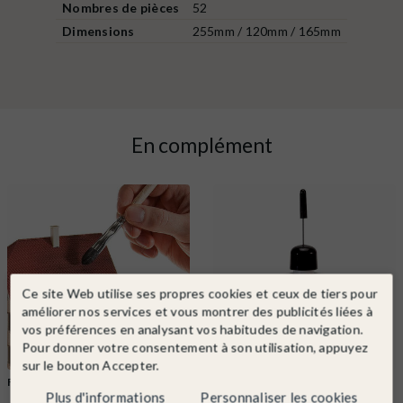
Nombres de pièces
52
Dimensions
255mm / 120mm / 165mm
En complément
Ce site Web utilise ses propres cookies et ceux de tiers pour
améliorer nos services et vous montrer des publicités liées à
vos préférences en analysant vos habitudes de navigation.
Pour donner votre consentement à son utilisation, appuyez
sur le bouton Accepter.
FALLER
Ref. 170695
FALLER
Ref. 170492
Plus d'informations
Personnaliser les cookies
Set à patiner-FALLER 170695
Colle pour maquette avec bec de