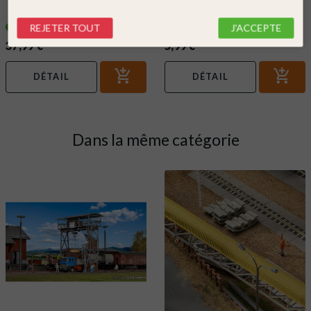
précision-FALLER 170492
En stock !
En stock !
REJETER TOUT
J'ACCEPTE
37,99 €
5,99 €
DÉTAIL
DÉTAIL
Dans la même catégorie