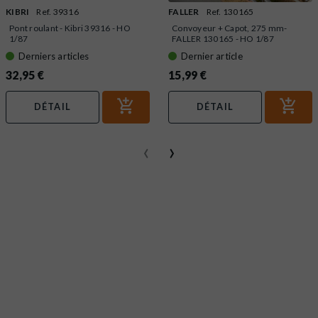
KIBRI
Ref. 39316
FALLER
Ref. 130165
Pont roulant - Kibri 39316 - HO
Convoyeur + Capot, 275 mm-
1/87
FALLER 130165 - HO 1/87
Derniers articles
Dernier article
32,95 €
15,99 €
DÉTAIL
DÉTAIL
‹
›