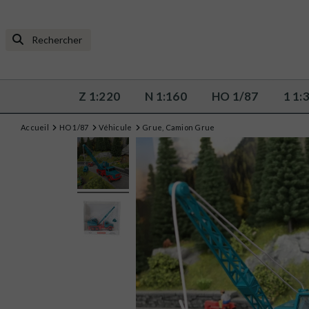
Z 1:220
N 1:160
HO 1/87
1 1:
Accueil
HO 1/87
Véhicule
Grue, Camion Grue