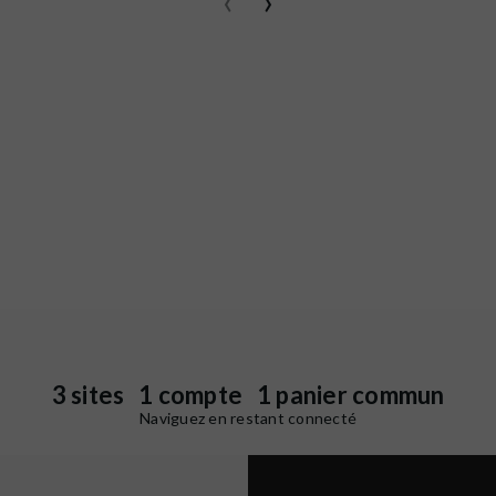
‹
›
3 sites 1 compte 1 panier commun
Naviguez en restant connecté