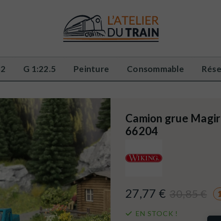
32
G 1:22.5
Peinture
Consommable
Rése
Camion grue Magi
66204
27,77 €
30,85 €
EN STOCK !