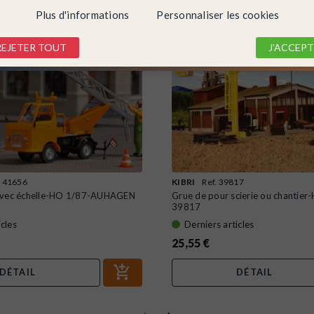
Plus d'informations
Personnaliser les cookies
REJETER TOUT
J'ACCEPT
. 41656
KIBRI
Ref. 39817
avec échelle-HO 1/87-AUHAGEN
Grue de pour scierie ou chantie
39817
icles
Derniers articles
25,55 €
DÉTAIL
DÉTAIL