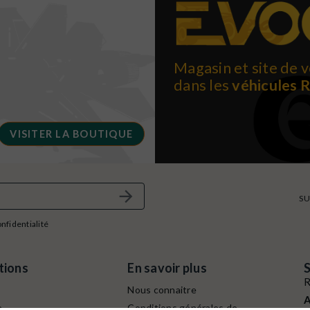
Magasin et site de v
dans les
véhicules 
VISITER LA BOUTIQUE
SU
onfidentialité
tions
En savoir plus
S
R
Nous connaitre
A
e
Conditions générales de