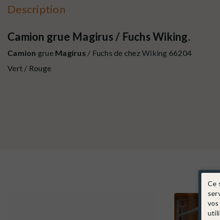
Description
Camion grue Magirus / Fuchs Wiking.
Camion
grue
Magirus
/ Fuchs de chez
Wiking
66204
Vert / Rouge
Ce 
ser
vos
util