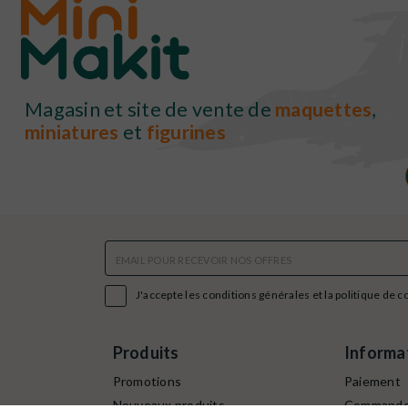
Magasin et site de vente de
maquettes
,
miniatures
et
figurines

J'accepte les conditions générales et la politique de c
Produits
Informa
Promotions
Paiement
Nouveaux produits
Command