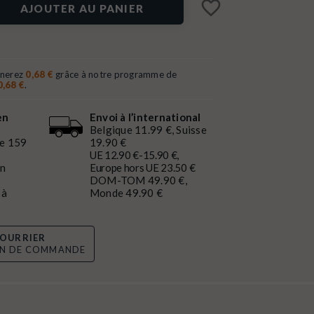
favorite_border
AJOUTER AU PANIER
gnerez
0,68 €
grâce à notre programme de
0,68 €
.
en
Envoi à l’international
Belgique 11.99 €, Suisse
de 159
19.90 €
UE 12.90 €-15.90 €,
en
Europe hors UE 23.50 €
DOM-TOM 49.90 €,
 à
Monde 49.90 €
OURRIER
ON DE COMMANDE