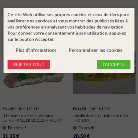
Ce site Web utilise ses propres cookies et ceux de tiers pour
améliorer nos services et vous montrer des publicités liées à
Dans la même catégorie
vos préférences en analysant vos habitudes de navigation.
Pour donner votre consentement à son utilisation, appuyez
sur le bouton Accepter.
Plus d'informations
Personnaliser les cookies
REJETER TOUT
J'ACCEPTE
FALLER
Ref. 181112
FALLER
Ref. 181293
Eléments pour Mini-diorama
Jardin de fleurs - Faller 181293 -
Jardin - FALLER 181112 - HO 1/87
HO 1/87
En stock !
En stock !
21,35 €
20,50 €