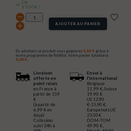
EN
STOCK !
favorite_border
AJOUTER AU PANIER
En achetant ce produit vous gagnerez
0,60 €
grâce à
notre programme de fidélité. Votre panier totalisera
0,60 €
.
Livraison
Envoi à
offerte en
l’international
point relais
Belgique
en France à
11.99 €, Suisse
partir de 159
19.90 €
€
UE 12.90
(à partir de
€-15.90 €,
6,99 € en
Europe hors UE
deça)
23.50 €
Colissimo
DOM-TOM
suivi 24h à
49.90 €,
48h
Monde 49.90