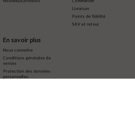
Nouveaux produits
Commande
Livraison
Points de fidélité
SAV et retour
En savoir plus
Nous connaitre
Conditions générales de
ventes
Protection des données
personnelles
Mentions légales
Contactez-nous
Service client
Retrait gratuit à la boutique (10h-18h) :
Avenue du modéliste - 1160 rue de la Bergeresse - 45160
Olivet