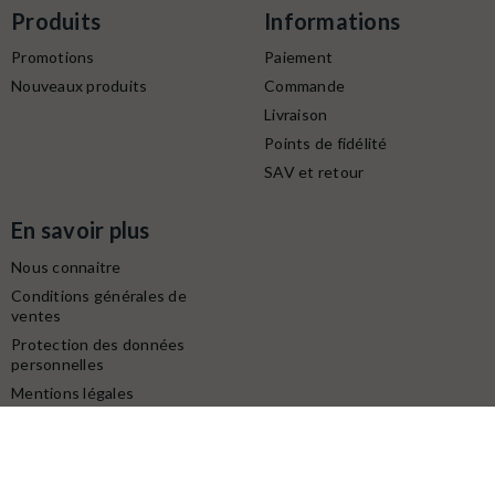
Produits
Informations
Promotions
Paiement
Nouveaux produits
Commande
Livraison
Points de fidélité
SAV et retour
En savoir plus
Nous connaitre
Conditions générales de
ventes
Protection des données
personnelles
Mentions légales
Contactez-nous
Service client