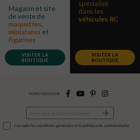
spécialisé
Magasin et site
dans les
de vente de
véhicules RC
maquettes
,
miniatures
et
figurines
VISITER LA
VISITER LA
BOUTIQUE
BOUTIQUE
SUIVEZ-NOUS SUR

J'accepte les conditions générales et la politique de confidentialité