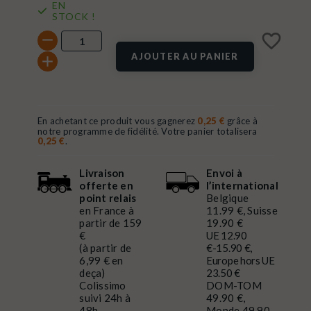
EN
STOCK !
favorite_border
AJOUTER AU PANIER
En achetant ce produit vous gagnerez
0,25 €
grâce à
notre programme de fidélité. Votre panier totalisera
0,25 €
.
Livraison
Envoi à
offerte en
l’international
point relais
Belgique
en France à
11.99 €, Suisse
partir de 159
19.90 €
€
UE 12.90
(à partir de
€-15.90 €,
6,99 € en
Europe hors UE
deça)
23.50 €
Colissimo
DOM-TOM
suivi 24h à
49.90 €,
48h
Monde 49.90