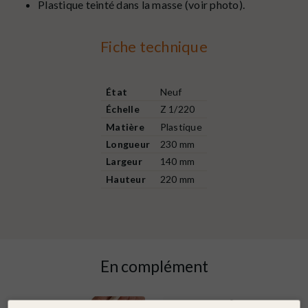
Plastique teinté dans la masse (voir photo).
Fiche technique
État
Neuf
Échelle
Z 1/220
Matière
Plastique
Longueur
230 mm
Largeur
140 mm
Hauteur
220 mm
En complément