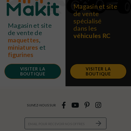
Magasin et site
de vente
spécialisé
Magasin et site
dans les
de vente de
véhicules RC
maquettes
,
miniatures
et
figurines
VISITER LA
VISITER LA
BOUTIQUE
BOUTIQUE
SUIVEZ-NOUS SUR