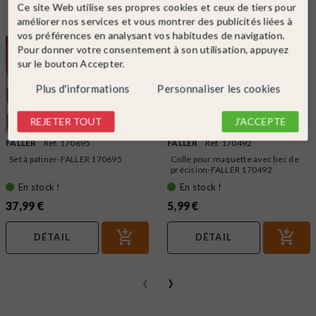
Ce site Web utilise ses propres cookies et ceux de tiers pour
améliorer nos services et vous montrer des publicités liées à
vos préférences en analysant vos habitudes de navigation.
Pour donner votre consentement à son utilisation, appuyez
sur le bouton Accepter.
Plus d'informations
Personnaliser les cookies
REJETER TOUT
J'ACCEPTE
FALLER
Ref. 170695
FALLER
Ref. 170492
Set à patiner-FALLER 170695
Colle pour maquette avec bec de
précision-FALLER 170492
En stock !
En stock !
37,99 €
5,99 €
DÉTAIL
DÉTAIL
‹
›