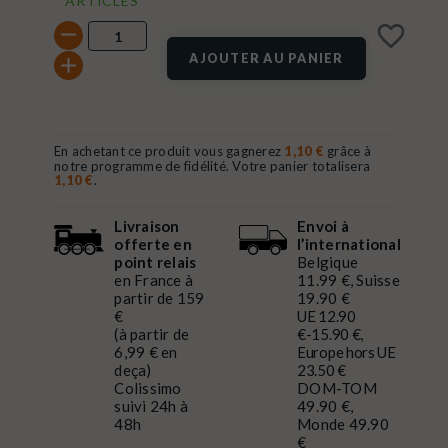
ARTICLES
favorite_border
AJOUTER AU PANIER
En achetant ce produit vous gagnerez
1,10 €
grâce à
notre programme de fidélité. Votre panier totalisera
1,10 €
.
Livraison
Envoi à
offerte en
l’international
point relais
Belgique
en France à
11.99 €, Suisse
partir de 159
19.90 €
€
UE 12.90
(à partir de
€-15.90 €,
6,99 € en
Europe hors UE
deça)
23.50 €
Colissimo
DOM-TOM
suivi 24h à
49.90 €,
48h
Monde 49.90
€