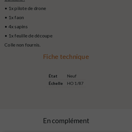
• 1x pilote de drone
• 1x faon
• 4x sapins
• 1x feuille de découpe
Colle non fournis.
Fiche technique
État
Neuf
Échelle
HO 1/87
En complément