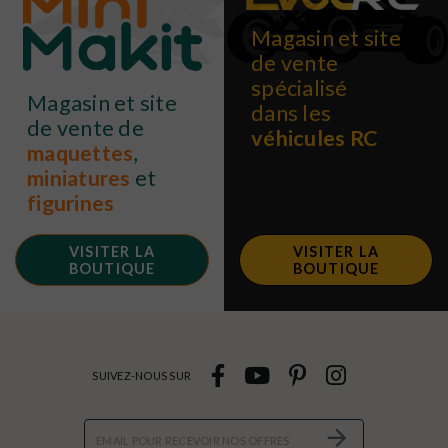
Magasin et site
de vente
spécialisé
Magasin et site
dans les
de vente de
véhicules RC
maquettes
,
miniatures
et
figurines
VISITER LA
VISITER LA
BOUTIQUE
BOUTIQUE
SUIVEZ-NOUS SUR