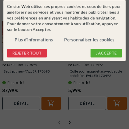
Ce site Web utilise ses propres cookies et ceux de tiers pour
améliorer nos services et vous montrer des publicités liées à
vos préférences en analysant vos habitudes de navigation.
Pour donner votre consentement à son utilisation, appuyez
sur le bouton Accepter.
Plus d'informations
Personnaliser les cookies
REJETER TOUT
J'ACCEPTE
FALLER
Ref. 170695
FALLER
Ref. 170492
Set à patiner-FALLER 170695
Colle pour maquette avec bec de
précision-FALLER 170492
En stock !
En stock !
37,99 €
5,99 €
DÉTAIL
DÉTAIL
‹
›