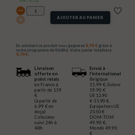
ARTICLE
favorite_border
AJOUTER AU PANIER
En achetant ce produit vous gagnerez
0,70 €
grâce à
notre programme de fidélité. Votre panier totalisera
0,70 €
.
Livraison
Envoi à
offerte en
l’international
point relais
Belgique
en France à
11.99 €, Suisse
partir de 159
19.90 €
€
UE 12.90
(à partir de
€-15.90 €,
6,99 € en
Europe hors UE
deça)
23.50 €
Colissimo
DOM-TOM
suivi 24h à
49.90 €,
48h
Monde 49.90
€