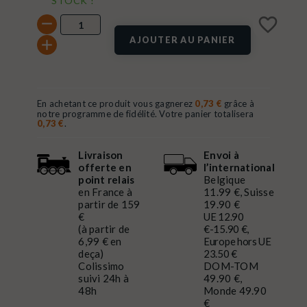
STOCK !
favorite_border
AJOUTER AU PANIER
En achetant ce produit vous gagnerez
0,73 €
grâce à
notre programme de fidélité. Votre panier totalisera
0,73 €
.
Livraison
Envoi à
offerte en
l’international
point relais
Belgique
en France à
11.99 €, Suisse
partir de 159
19.90 €
€
UE 12.90
(à partir de
€-15.90 €,
6,99 € en
Europe hors UE
deça)
23.50 €
Colissimo
DOM-TOM
suivi 24h à
49.90 €,
48h
Monde 49.90
€