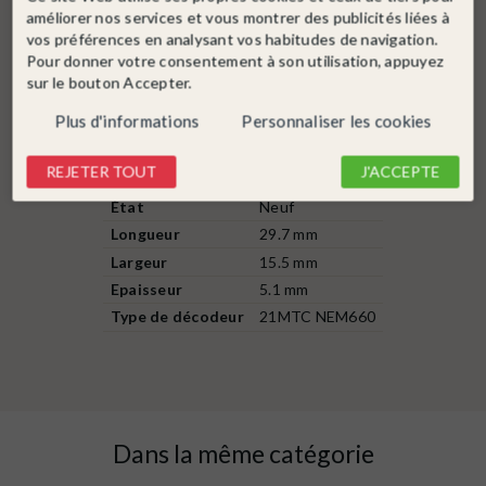
améliorer nos services et vous montrer des publicités liées à
-Garantieabteilung-
vos préférences en analysant vos habitudes de navigation.
Edisonallee 29
Pour donner votre consentement à son utilisation, appuyez
sur le bouton Accepter.
D-89231 Neu-Ulm.
Plus d'informations
Personnaliser les cookies
Fiche technique
REJETER TOUT
J'ACCEPTE
État
Neuf
Longueur
29.7 mm
Largeur
15.5 mm
Epaisseur
5.1 mm
Type de décodeur
21MTC NEM660
Dans la même catégorie