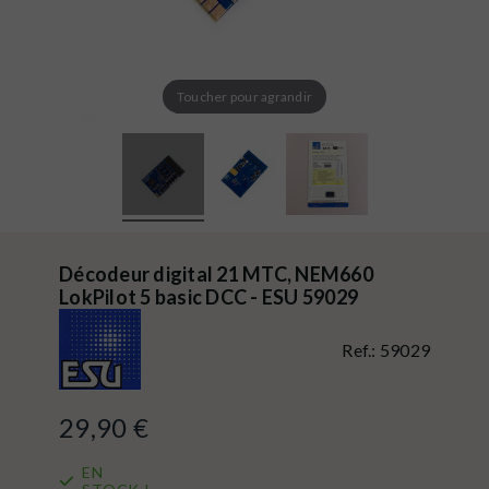
Toucher pour agrandir
Décodeur digital 21 MTC, NEM660
LokPilot 5 basic DCC - ESU 59029
Ref.:
59029
29,90 €
EN