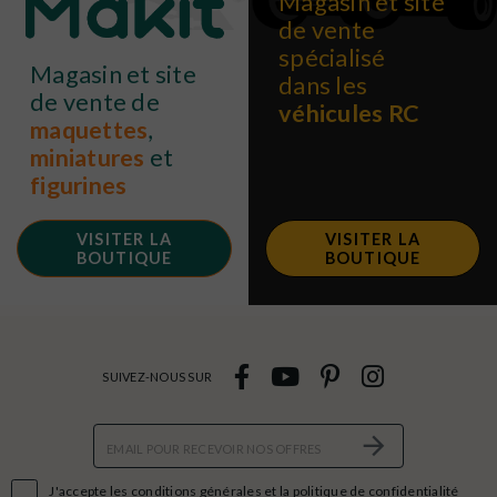
Magasin et site
de vente
spécialisé
Magasin et site
dans les
de vente de
véhicules RC
maquettes
,
miniatures
et
figurines
VISITER LA
VISITER LA
BOUTIQUE
BOUTIQUE
SUIVEZ-NOUS SUR

J'accepte les conditions générales et la politique de confidentialité