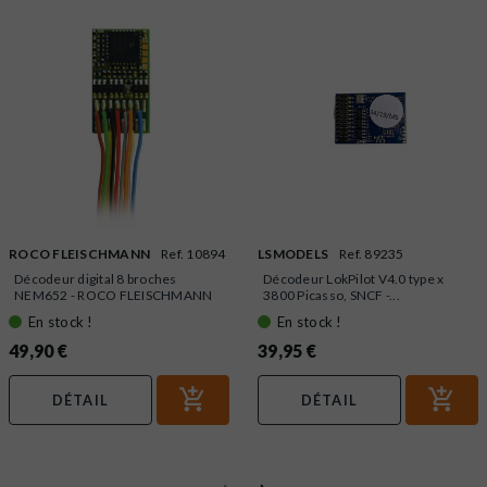
ROCO FLEISCHMANN
Ref. 10894
LSMODELS
Ref. 89235
Décodeur digital 8 broches
Décodeur LokPilot V4.0 type x
NEM652 - ROCO FLEISCHMANN
3800 Picasso, SNCF -...
10894
En stock !
En stock !
49,90 €
39,95 €
DÉTAIL
DÉTAIL