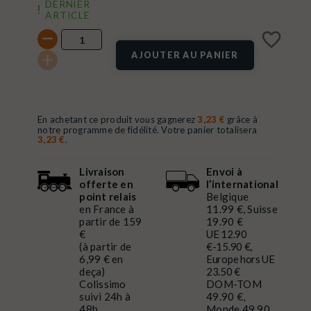
DERNIER
ARTICLE
favorite_border
AJOUTER AU PANIER
En achetant ce produit vous gagnerez
3,23 €
grâce à
notre programme de fidélité. Votre panier totalisera
3,23 €
.
Livraison
Envoi à
offerte en
l’international
point relais
Belgique
en France à
11.99 €, Suisse
partir de 159
19.90 €
€
UE 12.90
(à partir de
€-15.90 €,
6,99 € en
Europe hors UE
deça)
23.50 €
Colissimo
DOM-TOM
suivi 24h à
49.90 €,
48h
Monde 49.90