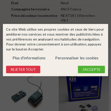
État
Neuf
Compagnie ferroviaire
SNCF France
Prise décodeur locomotive
NEXT18 ( 18 broches
clip )
Type de décodeur
Next18 NEM662
Ce site Web utilise ses propres cookies et ceux de tiers pour
améliorer nos services et vous montrer des publicités liées à
vos préférences en analysant vos habitudes de navigation.
Pour donner votre consentement à son utilisation, appuyez
sur le bouton Accepter.
Dans la même catégorie
Plus d'informations
Personnaliser les cookies
REJETER TOUT
J'ACCEPTE