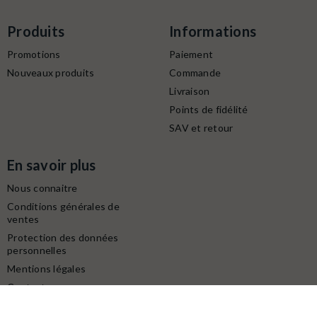
Produits
Informations
Promotions
Paiement
Nouveaux produits
Commande
Livraison
Points de fidélité
SAV et retour
En savoir plus
Nous connaitre
Conditions générales de
ventes
Protection des données
personnelles
Mentions légales
Contactez-nous