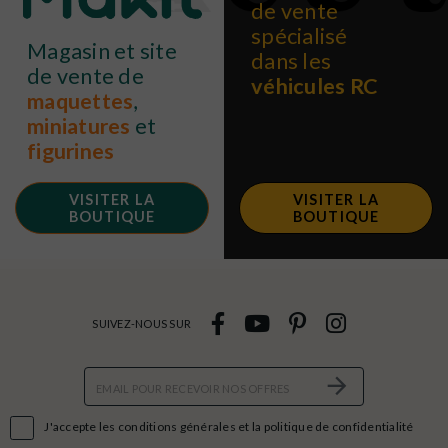
de vente
spécialisé
Magasin et site
dans les
de vente de
véhicules RC
maquettes
,
miniatures
et
figurines
VISITER LA
VISITER LA
BOUTIQUE
BOUTIQUE
SUIVEZ-NOUS SUR

J'accepte les conditions générales et la politique de confidentialité