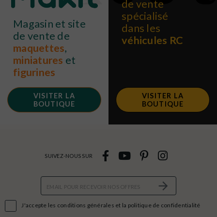
de vente
spécialisé
Magasin et site
dans les
de vente de
véhicules RC
maquettes
,
miniatures
et
figurines
VISITER LA
VISITER LA
BOUTIQUE
BOUTIQUE
SUIVEZ-NOUS SUR

J'accepte les conditions générales et la politique de confidentialité