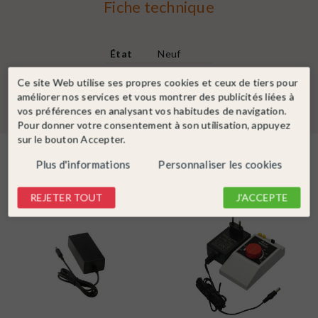
Fiche technique
État
Neuf
Version
3.25A maxi
Ce site Web utilise ses propres cookies et ceux de tiers pour
améliorer nos services et vous montrer des publicités liées à
vos préférences en analysant vos habitudes de navigation.
Pour donner votre consentement à son utilisation, appuyez
sur le bouton Accepter.
Dans la même catégorie
Plus d'informations
Personnaliser les cookies
REJETER TOUT
J'ACCEPTE