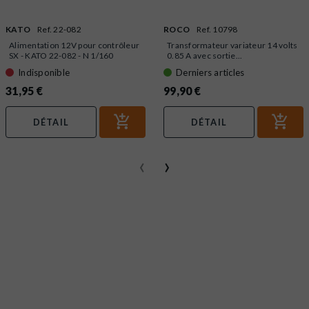
KATO
Ref. 22-082
ROCO
Ref. 10798
Alimentation 12V pour contrôleur
Transformateur variateur 14 volts
SX - KATO 22-082 - N 1/160
0.85 A avec sortie...
Indisponible
Derniers articles
31,95 €
99,90 €
DÉTAIL
DÉTAIL
‹
›