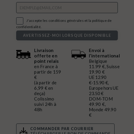

J'accepte les conditions générales et la politique de
confidentialité.
AVERTISSEZ-MOI LORSQUE DISPONIBLE
Livraison
Envoi à
offerte en
l’international
point relais
Belgique
en France à
11.99 €, Suisse
partir de 159
19.90 €
€
UE 12.90
(à partir de
€-15.90 €,
6,99 € en
Europe hors UE
deça)
23.50 €
Colissimo
DOM-TOM
suivi 24h à
49.90 €,
48h
Monde 49.90
€
COMMANDER PAR COURRIER
TÉLÉCHARGER LE BON DE COMMANDE