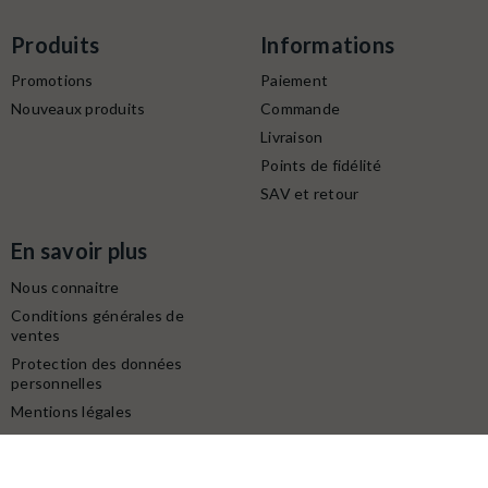
Produits
Informations
Promotions
Paiement
Nouveaux produits
Commande
Livraison
Points de fidélité
SAV et retour
En savoir plus
Nous connaitre
Conditions générales de
ventes
Protection des données
personnelles
Mentions légales
Contactez-nous