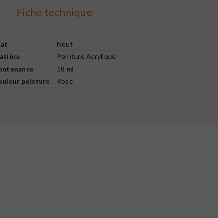
Fiche technique
tat
Neuf
atière
Peinture Acrylique
ontenance
18 ml
ouleur peinture
Rose