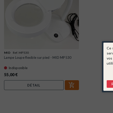
Ce 
ser
MID
Ref. MP530
Lampe Loupe flexible sur pied - MID MP530
vos
util
Indisponible
55,00 €
DÉTAIL