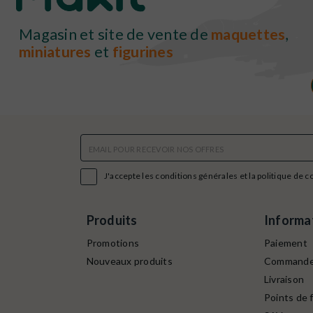
Magasin et site de vente de
maquettes
,
miniatures
et
figurines

J'accepte les conditions générales et la politique de c
Produits
Informa
Promotions
Paiement
Nouveaux produits
Command
Livraison
Points de f