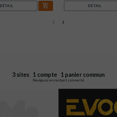
DÉTAIL
DÉTAIL
‹
›
3 sites 1 compte 1 panier commun
Naviguez en restant connecté