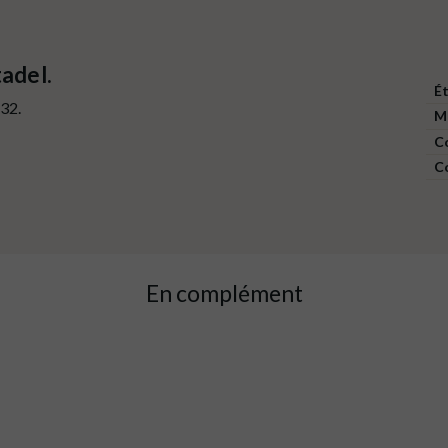
tadel.
É
32.
M
C
C
En complément