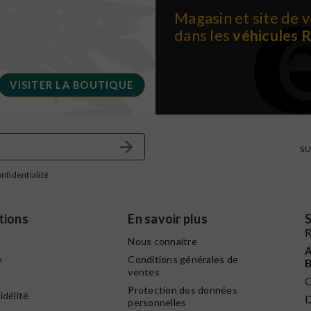
Magasin et site de v
dans les
véhicules 
VISITER LA BOUTIQUE
SU
onfidentialité
tions
En savoir plus
S
R
Nous connaitre
A
e
Conditions générales de
B
ventes
C
Protection des données
idélité
D
personnelles