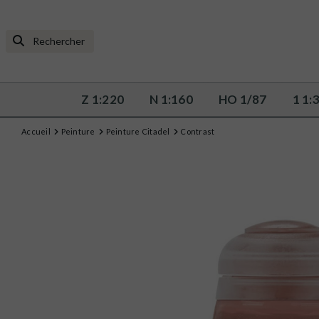
Z 1:220
N 1:160
HO 1/87
1 1:
Accueil
Peinture
Peinture Citadel
Contrast