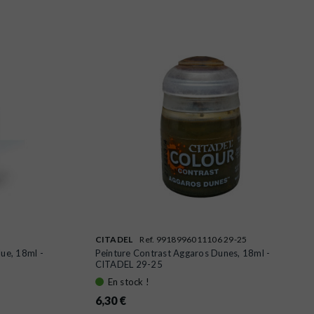
CITADEL
Ref. 9918996011106 29-25
lue, 18ml -
Peinture Contrast Aggaros Dunes, 18ml -
CITADEL 29-25
En stock !
6,30 €