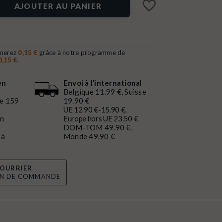
favorite_border
AJOUTER AU PANIER
gnerez
0,15 €
grâce à notre programme de
0,15 €
.
en
Envoi à l’international
Belgique 11.99 €, Suisse
de 159
19.90 €
UE 12.90 €-15.90 €,
en
Europe hors UE 23.50 €
DOM-TOM 49.90 €,
 à
Monde 49.90 €
OURRIER
ON DE COMMANDE