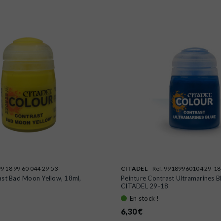
99 18 99 60 044 29-53
CITADEL
Ref. 99189960104 29-18
ast Bad Moon Yellow, 18ml,
Peinture Contrast Ultramarines B
CITADEL 29-18
En stock !
6,30 €