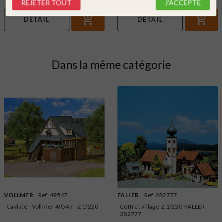
REJETER TOUT
J'ACCEPTE
DÉTAIL
DÉTAIL
Dans la même catégorie
VOLLMER
Ref. 49547
FALLER
Ref. 282777
Caviste - Vollmer 49547 - Z 1/220
Coffret village-Z 1/220-FALLER
282777