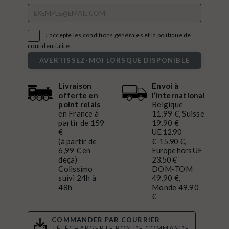

J'accepte les conditions générales et la politique de
confidentialité.
AVERTISSEZ-MOI LORSQUE DISPONIBLE
Livraison
Envoi à
offerte en
l’international
point relais
Belgique
en France à
11.99 €, Suisse
partir de 159
19.90 €
€
UE 12.90
(à partir de
€-15.90 €,
6,99 € en
Europe hors UE
deça)
23.50 €
Colissimo
DOM-TOM
suivi 24h à
49.90 €,
48h
Monde 49.90
€
COMMANDER PAR COURRIER
TÉLÉCHARGER LE BON DE COMMANDE