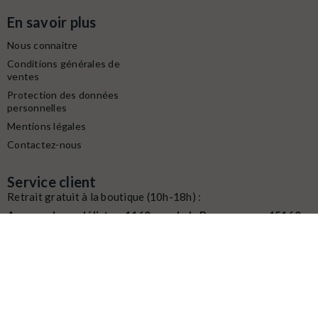
En savoir plus
Nous connaitre
Conditions générales de
ventes
Protection des données
personnelles
Mentions légales
Contactez-nous
Service client
Retrait gratuit à la boutique (10h-18h) :
Avenue du modéliste - 1160 rue de la Bergeresse - 45160
Olivet
Commande / SAV :
02 38 58 29 39
Digitalisation / Réparation :
02 38 58 79 56
Contactez nous du mardi au samedi
de
10h à 12h et de 14h à 18h
Email :
contact@latelierdutrain.com