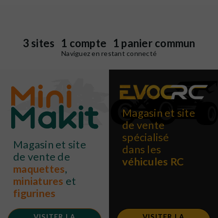
3 sites 1 compte 1 panier commun
Naviguez en restant connecté
Magasin et site
de vente
spécialisé
Magasin et site
dans les
de vente de
véhicules RC
maquettes
,
miniatures
et
figurines
VISITER LA
VISITER LA