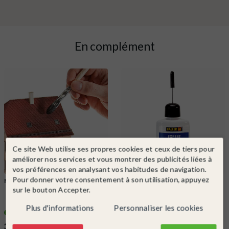
En complément
Ce site Web utilise ses propres cookies et ceux de tiers pour
améliorer nos services et vous montrer des publicités liées à
vos préférences en analysant vos habitudes de navigation.
Pour donner votre consentement à son utilisation, appuyez
FALLER
Ref. 170695
FALLER
Ref. 170492
sur le bouton Accepter.
Set à patiner-FALLER 170695
Colle pour maquette avec bec de
précision-FALLER 170492
Plus d'informations
Personnaliser les cookies
En stock !
En stock !
37,99 €
5,99 €