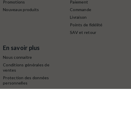
Promotions
Paiement
Nouveaux produits
Commande
Livraison
Points de fidélité
SAV et retour
En savoir plus
Nous connaitre
Conditions générales de
ventes
Protection des données
personnelles
Mentions légales
Contactez-nous
Service client
Retrait gratuit à la boutique (10h-18h) :
Avenue du modéliste - 1160 rue de la Bergeresse - 45160