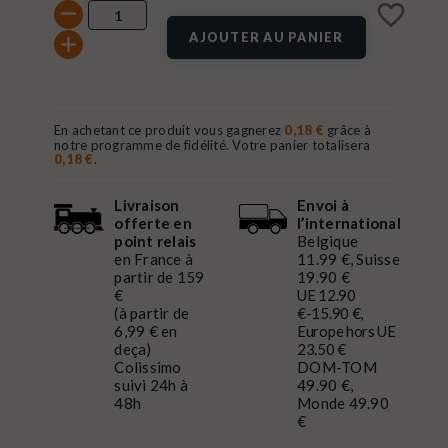
favorite_border
AJOUTER AU PANIER
En achetant ce produit vous gagnerez
0,18 €
grâce à
notre programme de fidélité. Votre panier totalisera
0,18 €
.
Livraison
Envoi à
offerte en
l’international
point relais
Belgique
en France à
11.99 €, Suisse
partir de 159
19.90 €
€
UE 12.90
(à partir de
€-15.90 €,
6,99 € en
Europe hors UE
deça)
23.50 €
Colissimo
DOM-TOM
suivi 24h à
49.90 €,
48h
Monde 49.90
€