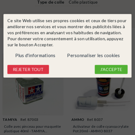
Type de colle
Colle plastique
Ce site Web utilise ses propres cookies et ceux de tiers pour
améliorer nos services et vous montrer des publicités liées à
vos préférences en analysant vos habitudes de navigation.
Dans la même catégorie
Pour donner votre consentement à son utilisation, appuyez
sur le bouton Accepter.
Plus d'informations
Personnaliser les cookies
REJETER TOUT
J'ACCEPTE
TAMIYA
Ref. 87003
AMMO
Ref. 8037
Colle avec pinceau pour maquette
Activateur de colle cyanoacrylate
plastique 40ml - TAMIYA...
Pot 20ml - AMMO 8037